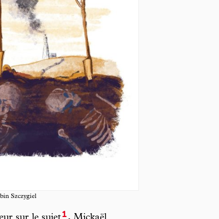
bin Szczygiel
1
ur sur le sujet
, Mickaël