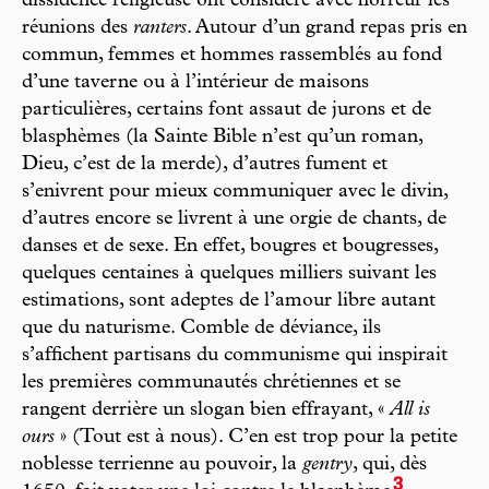
dissidence religieuse ont considéré avec horreur les
réunions des
ranters
. Autour d’un grand repas pris en
commun, femmes et hommes rassemblés au fond
d’une taverne ou à l’intérieur de maisons
particulières, certains font assaut de jurons et de
blasphèmes (la Sainte Bible n’est qu’un roman,
Dieu, c’est de la merde), d’autres fument et
s’enivrent pour mieux communiquer avec le divin,
d’autres encore se livrent à une orgie de chants, de
danses et de sexe. En effet, bougres et bougresses,
quelques centaines à quelques milliers suivant les
estimations, sont adeptes de l’amour libre autant
que du naturisme. Comble de déviance, ils
s’affichent partisans du communisme qui inspirait
les premières communautés chrétiennes et se
rangent derrière un slogan bien effrayant, «
All is
ours
» (Tout est à nous). C’en est trop pour la petite
noblesse terrienne au pouvoir, la
gentry
, qui, dès
3