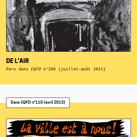
DE L’AIR
Paru dans
CQFD
n°200 (juillet-août 2021)
Dans
CQFD
n°110 (avril 2013)