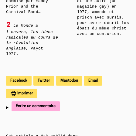
commise par Maddy
et une autre (un
Prior and the
magazine gay) en
Carnival Band…
1977, amende et
prison avec sursis,
pour avoir décrit les
2
Le Monde à
ébats du même Christ
l’envers, les idées
avec un centurion.
radicales au cours de
la révolution
anglaise
, Payot,
1977.
Facebook
Twitter
Mastodon
Email
Imprimer
Écrire un commentaire