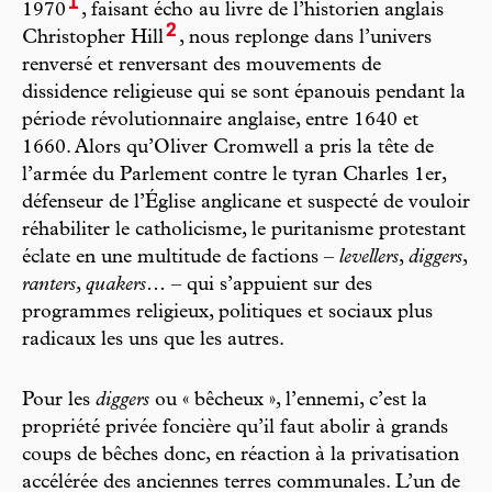
1
1970
, faisant écho au livre de l’historien anglais
2
Christopher Hill
, nous replonge dans l’univers
renversé et renversant des mouvements de
dissidence religieuse qui se sont épanouis pendant la
période révolutionnaire anglaise, entre 1640 et
1660. Alors qu’Oliver Cromwell a pris la tête de
l’armée du Parlement contre le tyran Charles 1er,
défenseur de l’Église anglicane et suspecté de vouloir
réhabiliter le catholicisme, le puritanisme protestant
éclate en une multitude de factions –
levellers
,
diggers
,
ranters
,
quakers
… – qui s’appuient sur des
programmes religieux, politiques et sociaux plus
radicaux les uns que les autres.
Pour les
diggers
ou « bêcheux », l’ennemi, c’est la
propriété privée foncière qu’il faut abolir à grands
coups de bêches donc, en réaction à la privatisation
accélérée des anciennes terres communales. L’un de