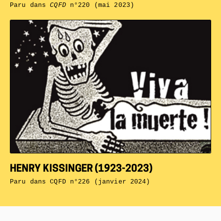
Paru dans
CQFD
n°220 (mai 2023)
HENRY KISSINGER (1923-2023)
Paru dans
CQFD n°226 (janvier 2024)