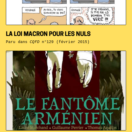
LA LOI MACRON POUR LES NULS
Paru dans
CQFD
n°129 (février 2015)