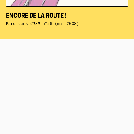
ENCORE DE LA ROUTE !
Paru dans
CQFD
n°56 (mai 2008)