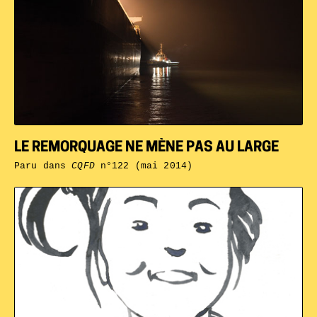
LE REMORQUAGE NE MÈNE PAS AU LARGE
Paru dans
CQFD
n°122 (mai 2014)