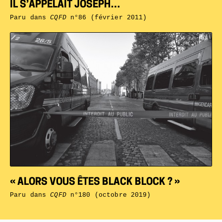
IL S’APPELAIT JOSEPH…
Paru dans
CQFD
n°86 (février 2011)
« ALORS VOUS ÊTES BLACK BLOCK ? »
Paru dans
CQFD
n°180 (octobre 2019)