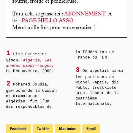
souffle, froide et pernicieuse.
Tout cela se passe ici :
ABONNEMENT
et
ici :
PAGE HELLO ASSO
.
Merci mille fois pour votre soutien !
la fédération de
1
Lire Catherine
France du FLN.
Simon,
Algérie, les
années pieds-rouges
,
3
On appelait ainsi
La Découverte, 2009.
les partisans de
Michel Raptis, dit
2
Mohamed Boudia,
Pablo, trostkiste
gavroche de la Casbah
grec, leader de la
et dramaturge
quatrième
algérien, fut l’un
Internationale.
des responsables de
Facebook
Twitter
Mastodon
Email