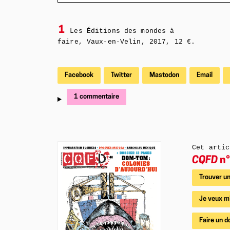
1
Les Éditions des mondes à
faire, Vaux-en-Velin, 2017, 12 €.
Facebook
Twitter
Mastodon
Email
1 commentaire
Cet artic
CQFD
n°
Trouver un
Je veux m
Faire un d