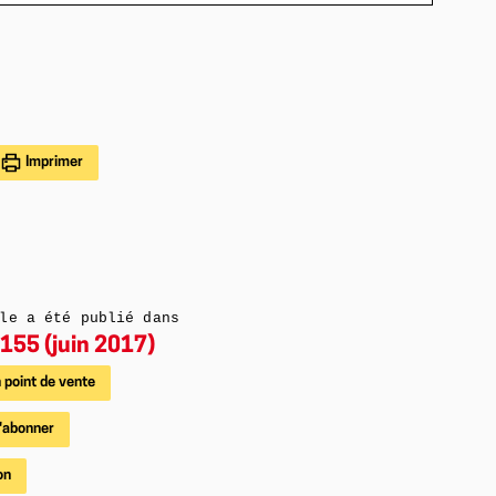
Imprimer
le a été publié dans
155 (juin 2017)
 point de vente
'abonner
on