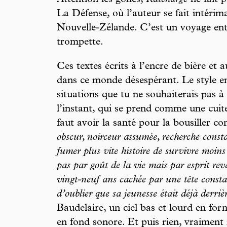
Attention les gones,
Ratcharge
ne fait p
La Défense, où l’auteur se fait intérim
Nouvelle-Zélande. C’est un voyage entr
trompette.
Ces textes écrits à l’encre de bière et 
dans ce monde désespérant. Le style 
situations que tu ne souhaiterais pas à
l’instant, qui se prend comme une cuite
faut avoir la santé pour la bousiller c
obscur, noirceur assumée, recherche consta
fumer plus vite histoire de survivre moins
pas par goût de la vie mais par esprit rev
vingt-neuf ans cachée par une tête consta
d’oublier que sa jeunesse était déjà derriè
Baudelaire, un ciel bas et lourd en for
en fond sonore. Et puis rien, vraiment 