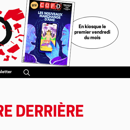
En kiosque le
premier vendredi
du mois
letter
RE DERRIÈRE