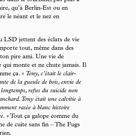
as dans le tourisme, pas plus à
aire, qu’à Berlin-Est ou en
e le néant et le nez en
au LSD jettent des éclats de vie
emporte tout, même dans des
 ton pire ami. Une vie de
 qui monte et ne chute jamais. Il
omme ça. «
Tony, c’était le clair-
nte de la gueule de bois, envie de
 longtemps, refus du suicide non
anchard. Tony était une calvitie à
mment rasée à blanc histoire
re.
» Tout ça galope comme du
me de cuite sans fin – The Fugs
rien.