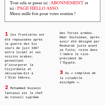
Tout cela se passe ici :
ABONNEMENT
et
ici :
PAGE HELLO ASSO
.
Merci mille fois pour votre soutien !
des forces armées.
1
Ces frontières ont
Omar Souleiman, après
été repoussées après
avoir été désigné par
la guerre des Six
Moubarak juste avant
Jours de juin 1967
sa fuite, reste dans
entre Israël et ses
l’ombre le vice-
voisins arabes,
président de
permettant
l’Égypte.
d’incorporer la
Cisjordanie et
3
Ou
« complexe de
Jérusalem-Est à
l’État hébreu.
la citadelle
assiégée »
.
2
Mohammed Hussein
Tantaoui est le chef
du Conseil suprême