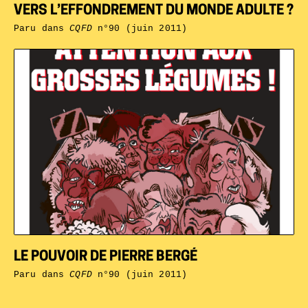
VERS L’EFFONDREMENT DU MONDE ADULTE ?
Paru dans
CQFD
n°90 (juin 2011)
LE POUVOIR DE PIERRE BERGÉ
Paru dans
CQFD
n°90 (juin 2011)