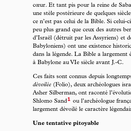
cœur. Et tant pis pour la reine de Saba 
une stèle postérieure de quelques siècl
ce n’est pas celui de la Bible. Si celui-c
peu plus grand que ceux des autres be
d’Israël (détruit par les Assyriens) et d
Babyloniens) ont une existence histori
dans la légende. La Bible a largement ét
à Babylone au VIe siècle avant J.-C.
Ces faits sont connus depuis longtem
dévoilée
(Folio), deux archéologues israé
Asher Silberman, ont raconté l’évolutio
1
Shlomo Sand
ou l’archéologue franç
largement dévoilé le caractère légendair
Une tentative pitoyable