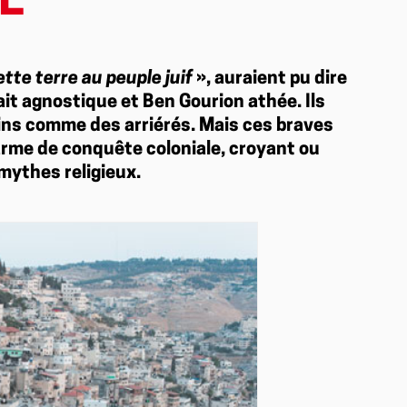
E
ette terre au peuple juif
», auraient pu dire
ait agnostique et Ben Gourion athée. Ils
bbins comme des arriérés. Mais ces braves
arme de conquête coloniale, croyant ou
 mythes religieux.