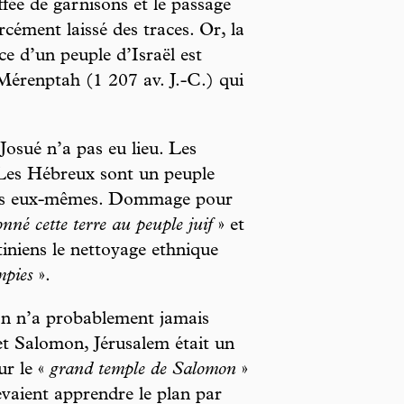
ffée de garnisons et le passage
rcément laissé des traces. Or, la
ce d’un peuple d’Israël est
 Mérenptah (1 207 av. J.-C.) qui
osué n’a pas eu lieu. Les
 Les Hébreux sont un peuple
quis eux-mêmes. Dommage pour
nné cette terre au peuple juif
» et
tiniens le nettoyage ethnique
mpies
».
n n’a probablement jamais
et Salomon, Jérusalem était un
ur le «
grand temple de Salomon
»
evaient apprendre le plan par