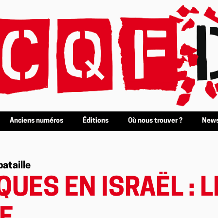
Anciens numéros
Éditions
Où nous trouver ?
News
bataille
QUES EN ISRAËL : 