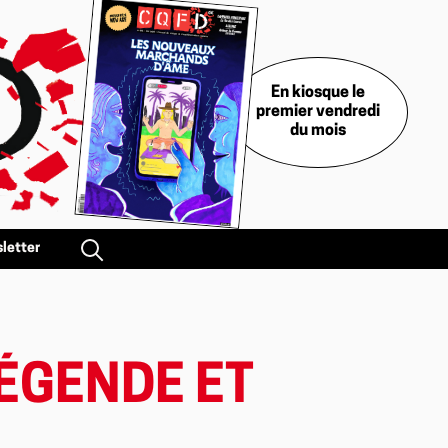
En kiosque le
premier vendredi
du mois
letter
LÉGENDE ET