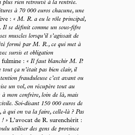
 plus rien retrouvé à la rentrée.
oitures à 70 000 euros chacune, une
ève :
« M. R. a eu le rôle principal,
 Il se définit comme un sous-fifre
ses muscles lorsqu’il s’agissait de
a été formé par M. R., ce qui met à
ec sursis et obligation
 fulmine :
« Il faut blanchir M. P.
out ça n’était pas bien clair, il
’intention frauduleuse c’est avant ou
nise un vol, on récupère tout au
s à mon confrère, loin de là, mais
 civile. Soi-disant 150 000 euros de
à qui on va la faire, celle-là ? Pas
 ! »
L’avocat de R. surenchérit :
oulu utiliser des gens de province