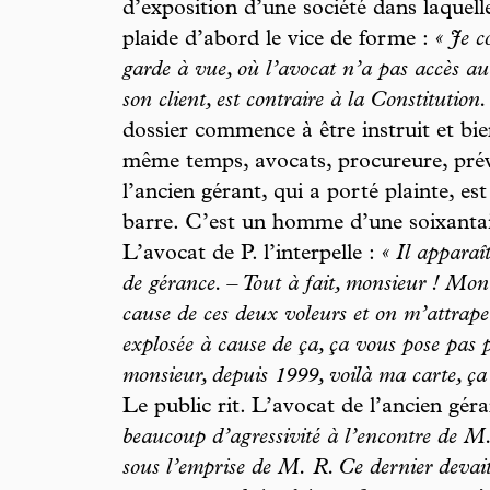
d’exposition d’une société dans laquelle 
plaide d’abord le vice de forme :
« Je c
garde à vue, où l’avocat n’a pas accès au 
son client, est contraire à la Constitution.
dossier commence à être instruit et bi
même temps, avocats, procureure, prév
l’ancien gérant, qui a porté plainte, est 
barre. C’est un homme d’une soixantain
L’avocat de P. l’interpelle :
« Il apparaî
de gérance. – Tout à fait, monsieur ! Mon 
cause de ces deux voleurs et on m’attrape 
explosée à cause de ça, ça vous pose pas p
monsieur, depuis 1999, voilà ma carte, ç
Le public rit. L’avocat de l’ancien géra
beaucoup d’agressivité à l’encontre de M. P
sous l’emprise de M. R. Ce dernier devai