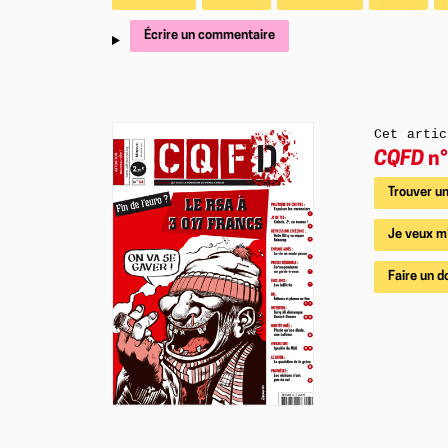
Écrire un commentaire
Cet artic
CQFD
n°
Trouver un
Je veux m
Faire un d