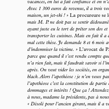
vacances, on lui a fait confiance et on n’a
Avec 1 300 euros de revenus, il a trois v
maison, un jet-ski ! »
La procureure se l
mais M. P. ne doit pas se sentir dédouané.
ayant juste eu le tort de prêter son dos et 
transporter les cuisines. Mais en fait il 
mal cette thèse. Je demande 8 et 6 mois av
d’indemniser la victime. »
L’avocat de P.
parce que quand il s’est rendu compte que t
n’a rien fait, mais il faudrait savoir si l
après. On veut vider les sociétés, on orga
black. Alors l’apothéose : je n’en veux pa
l’apothéose c’est la constitution de partie
dommages et intérêts ! Que ça ! Attendez, 
à nous, madame la présidente, pas à nous
« Désolé pour l’ancien gérant, mais il a v