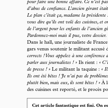
pour faire une bonne affaire. Ce n’est pas 
d’abus de confiance. L’ancien gérant était
Le plan c’était ça, madame la présidente 
vous dire qu’ils ont volé des cuisines, et
de l’argent pour les enfants de l’ancien g
Pardonnez-moi mais il pue, votre dossier.
Dans le hall, une journaliste de France 
gars venus soutenir le militant accusé 
corrects ! Vous appelez à une conférence d
parler aux journalistes ! »
Ils rient :
« C’
de presse ! »
Le militant la taquine :
« I
Ils ont été bêtes ! Je n’ai pas de problème
plutôt bien, mais eux, ils sont bêtes ! »
À l
des cuisines est reporté, et le procès p
Cet article fantastique est fini. On e