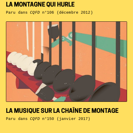
LA MONTAGNE QUI HURLE
Paru dans
CQFD
n°106 (décembre 2012)
LA MUSIQUE SUR LA CHAÎNE DE MONTAGE
Paru dans
CQFD
n°150 (janvier 2017)