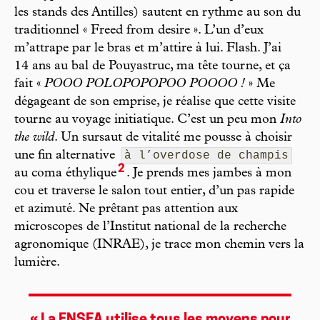
les stands des Antilles) sautent en rythme au son du
traditionnel « Freed from desire ». L’un d’eux
m’attrape par le bras et m’attire à lui. Flash. J’ai
14 ans au bal de Pouyastruc, ma tête tourne, et ça
fait «
POOO POLOPOPOPOO POOOO !
» Me
dégageant de son emprise, je réalise que cette visite
tourne au voyage initiatique. C’est un peu mon
Into
the wild
. Un sursaut de vitalité me pousse à choisir
une fin alternative
à l’overdose de champis
2
au coma éthylique
. Je prends mes jambes à mon
cou et traverse le salon tout entier, d’un pas rapide
et azimuté. Ne prêtant pas attention aux
microscopes de l’Institut national de la recherche
agronomique (INRAE), je trace mon chemin vers la
lumière.