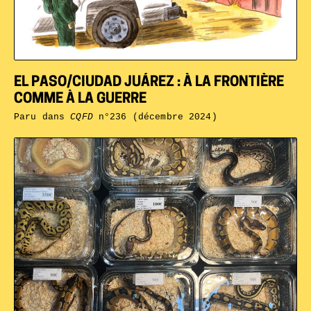
EL PASO/CIUDAD JUÁREZ : À LA FRONTIÈRE
COMME À LA GUERRE
Paru dans
CQFD
n°236 (décembre 2024)