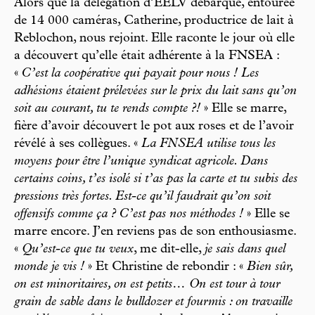
Alors que la délégation d’EELV débarque, entourée
de 14 000 caméras, Catherine, productrice de lait à
Reblochon, nous rejoint. Elle raconte le jour où elle
a découvert qu’elle était adhérente à la FNSEA :
«
C’est la coopérative qui payait pour nous ! Les
adhésions étaient prélevées sur le prix du lait sans qu’on
soit au courant, tu te rends compte ?!
» Elle se marre,
fière d’avoir découvert le pot aux roses et de l’avoir
révélé à ses collègues. «
La FNSEA utilise tous les
moyens pour être l’unique syndicat agricole. Dans
certains coins, t’es isolé si t’as pas la carte et tu subis des
pressions très fortes. Est-ce qu’il faudrait qu’on soit
offensifs comme ça ? C’est pas nos méthodes !
» Elle se
marre encore. J’en reviens pas de son enthousiasme.
«
Qu’est-ce que tu veux
, me dit-elle,
je sais dans quel
monde je vis !
» Et Christine de rebondir : «
Bien sûr,
on est minoritaires, on est petits… On est tour à tour
grain de sable dans le bulldozer et fourmis : on travaille