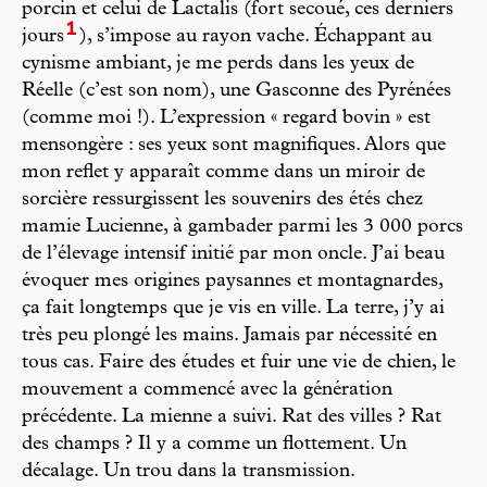
porcin et celui de Lactalis (fort secoué, ces derniers
1
jours
), s’impose au rayon vache. Échappant au
cynisme ambiant, je me perds dans les yeux de
Réelle (c’est son nom), une Gasconne des Pyrénées
(comme moi !). L’expression « regard bovin » est
mensongère : ses yeux sont magnifiques. Alors que
mon reflet y apparaît comme dans un miroir de
sorcière ressurgissent les souvenirs des étés chez
mamie Lucienne, à gambader parmi les 3 000 porcs
de l’élevage intensif initié par mon oncle. J’ai beau
évoquer mes origines paysannes et montagnardes,
ça fait longtemps que je vis en ville. La terre, j’y ai
très peu plongé les mains. Jamais par nécessité en
tous cas. Faire des études et fuir une vie de chien, le
mouvement a commencé avec la génération
précédente. La mienne a suivi. Rat des villes ? Rat
des champs ? Il y a comme un flottement. Un
décalage. Un trou dans la transmission.