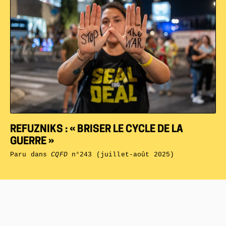
REFUZNIKS : « BRISER LE CYCLE DE LA
GUERRE »
Paru dans
CQFD
n°243 (juillet-août 2025)