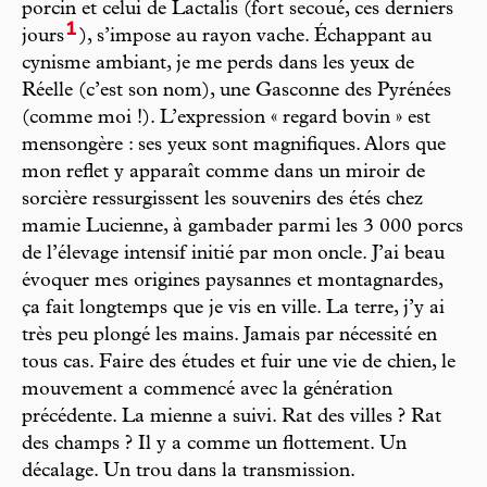
porcin et celui de Lactalis (fort secoué, ces derniers
1
jours
), s’impose au rayon vache. Échappant au
cynisme ambiant, je me perds dans les yeux de
Réelle (c’est son nom), une Gasconne des Pyrénées
(comme moi !). L’expression « regard bovin » est
mensongère : ses yeux sont magnifiques. Alors que
mon reflet y apparaît comme dans un miroir de
sorcière ressurgissent les souvenirs des étés chez
mamie Lucienne, à gambader parmi les 3 000 porcs
de l’élevage intensif initié par mon oncle. J’ai beau
évoquer mes origines paysannes et montagnardes,
ça fait longtemps que je vis en ville. La terre, j’y ai
très peu plongé les mains. Jamais par nécessité en
tous cas. Faire des études et fuir une vie de chien, le
mouvement a commencé avec la génération
précédente. La mienne a suivi. Rat des villes ? Rat
des champs ? Il y a comme un flottement. Un
décalage. Un trou dans la transmission.