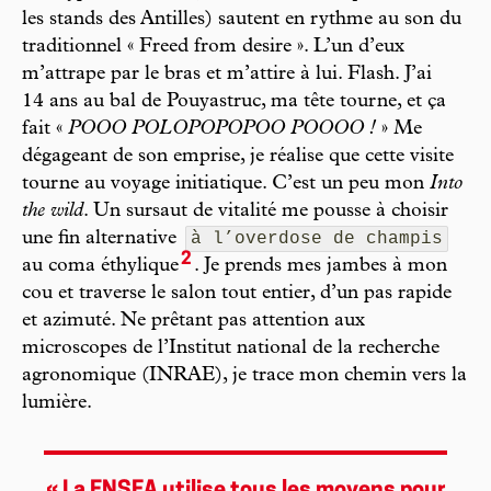
les stands des Antilles) sautent en rythme au son du
traditionnel « Freed from desire ». L’un d’eux
m’attrape par le bras et m’attire à lui. Flash. J’ai
14 ans au bal de Pouyastruc, ma tête tourne, et ça
fait «
POOO POLOPOPOPOO POOOO !
» Me
dégageant de son emprise, je réalise que cette visite
tourne au voyage initiatique. C’est un peu mon
Into
the wild
. Un sursaut de vitalité me pousse à choisir
une fin alternative
à l’overdose de champis
2
au coma éthylique
. Je prends mes jambes à mon
cou et traverse le salon tout entier, d’un pas rapide
et azimuté. Ne prêtant pas attention aux
microscopes de l’Institut national de la recherche
agronomique (INRAE), je trace mon chemin vers la
lumière.