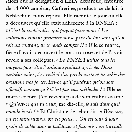
Alors que la délégation d’EELV débarque, entourée
de 14 000 caméras, Catherine, productrice de lait à
Reblochon, nous rejoint. Elle raconte le jour où elle
a découvert qu’elle était adhérente à la FNSEA :
«
C’est la coopérative qui payait pour nous ! Les
adhésions étaient prélevées sur le prix du lait sans qu’on
soit au courant, tu te rends compte ?!
» Elle se marre,
fière d’avoir découvert le pot aux roses et de l’avoir
révélé à ses collègues. «
La FNSEA utilise tous les
moyens pour être l’unique syndicat agricole. Dans
certains coins, t’es isolé si t’as pas la carte et tu subis des
pressions très fortes. Est-ce qu’il faudrait qu’on soit
offensifs comme ça ? C’est pas nos méthodes !
» Elle se
marre encore. J’en reviens pas de son enthousiasme.
«
Qu’est-ce que tu veux
, me dit-elle,
je sais dans quel
monde je vis !
» Et Christine de rebondir : «
Bien sûr,
on est minoritaires, on est petits… On est tour à tour
grain de sable dans le bulldozer et fourmis : on travaille