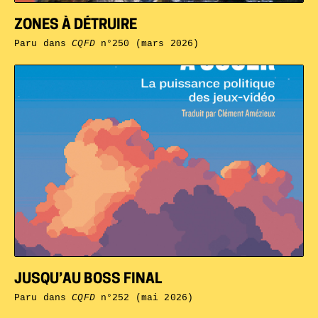
ZONES À DÉTRUIRE
Paru dans
CQFD
n°250 (mars 2026)
JUSQU’AU BOSS FINAL
Paru dans
CQFD
n°252 (mai 2026)