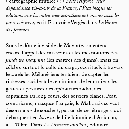
« cartographie mutilée » : «
Pour renforcer leur
dépendance vis-à-vis de la France, l’État bloque les
relations que les outre-mer entretiennent encore avec les
pays voisins
», écrit Françoise Vergès dans
Le Ventre
des femmes
.
Sous le dôme invisible de Mayotte, on entend
encore l’appel des muezzins et les incantations des
fundi wa madjinni
(les maîtres des djinns), mais on
célèbre surtout le culte du cargo, ces rituels à travers
lesquels les Mélanésiens tentaient de capter les
richesses occidentales en imitant de leur mieux les
gestes et postures des opérateurs radio, des
capitaines au long cours, des sorciers blancs. Peau
comorienne, masques français, le Mahorais se veut
désormais « de souche », pas un de ces étrangers qui
débarquent en
kwassa
de l’île lointaine d’Anjouan,
à… 70km. Dans
Le Discours antillais
, Édouard