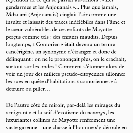
répétition de ce qui se passait au-dehors : « Les
gendarmes et les Anjouanais »... Plus que jamais,
Mdzuani (Anjouanais) cinglait l’air comme une
insulte et laissait des traces indélébiles dans l’âme et
le cœur vulnérables de ces enfants de Mayotte
perçus comme tels : des enfants maudits. Depuis
longtemps, « Comorien » était devenu un terme
cancérigène, un synonyme d’étranger et donc de
délinquant : on ne le prononçait plus, on le crachait,
surtout sur les ondes ! Comment s’étonner alors de
voir un jour des milices pseudo-citoyennes sillonner
les rues en quête d’habitations « comoriennes » à
détruire ou piller…
De l’autre côté du miroir, par-delà les mirages du
« migrant » et la soif d’exotisme du
mzungu
, les
luxuriantes collines de Mayotte renferment une
vaste garenne – une chasse à l’homme s’y déroule en