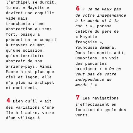
l’archipel se durcit,
le mot « Mayotte »
6
«
Je ne veux pas
devient une coquille
de votre indépendance
vide mais
à la merde et à la
tranchante : une
con !
», phrase
abstraction au sens
célèbre du père de
fort, puisqu’à
« Mayotte
présent on ne conçoit
française »,
à travers ce mot
Younoussa Bamana.
qu’une scission,
Dans les manifs anti-
qu’un territoire
Comoriens, on voit
abstrait de son
des pancartes
arrière-pays. Ainsi
proclamer : «
On ne
Maore n’est plus que
veut pas de votre
ciel et lagon, elle
indépendance de
n’a plus ni archipel
merde !
»
ni continent.
7
Les navigations
4
Bien qu’il y ait
s’effectuaient en
des variations d’une
fonction du cycle des
île à l’autre, voire
vents.
d’un village à