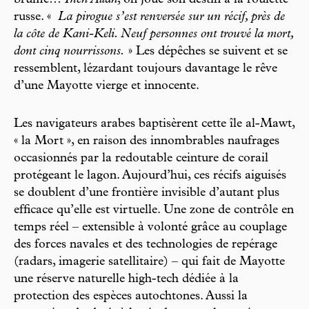
brume…
Inch Allah
, on joue son destin à la roulette
russe. «
La pirogue s’est renversée sur un récif, près de
la côte de Kani-Keli. Neuf personnes ont trouvé la mort,
dont cinq nourrissons.
» Les dépêches se suivent et se
ressemblent, lézardant toujours davantage le rêve
d’une Mayotte vierge et innocente.
Les navigateurs arabes baptisèrent cette île al-Mawt,
« la Mort », en raison des innombrables naufrages
occasionnés par la redoutable ceinture de corail
protégeant le lagon. Aujourd’hui, ces récifs aiguisés
se doublent d’une frontière invisible d’autant plus
efficace qu’elle est virtuelle. Une zone de contrôle en
temps réel – extensible à volonté grâce au couplage
des forces navales et des technologies de repérage
(radars, imagerie satellitaire) – qui fait de Mayotte
une réserve naturelle high-tech dédiée à la
protection des espèces autochtones. Aussi la