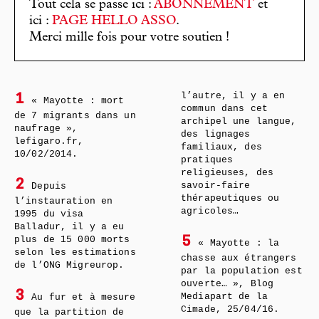
Tout cela se passe ici :
ABONNEMENT
et
ici :
PAGE HELLO ASSO
.
Merci mille fois pour votre soutien !
l’autre, il y a en
1
« Mayotte : mort
commun dans cet
de 7 migrants dans un
archipel une langue,
naufrage »,
des lignages
lefigaro.fr,
familiaux, des
10/02/2014.
pratiques
religieuses, des
2
savoir-faire
Depuis
thérapeutiques ou
l’instauration en
agricoles…
1995 du visa
Balladur, il y a eu
plus de 15 000 morts
5
« Mayotte : la
selon les estimations
chasse aux étrangers
de l’ONG Migreurop.
par la population est
ouverte… », Blog
3
Mediapart de la
Au fur et à mesure
Cimade, 25/04/16.
que la partition de