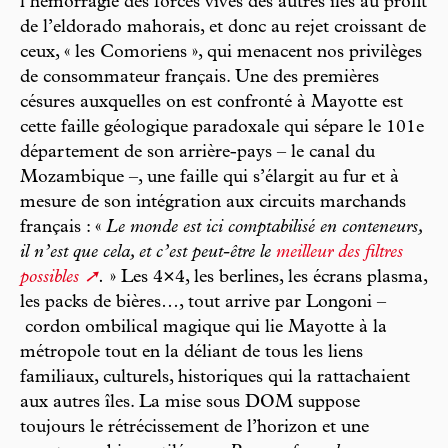
l’hémorragie des forces vives des autres îles au profit
de l’eldorado mahorais, et donc au rejet croissant de
ceux, « les Comoriens », qui menacent nos privilèges
de consommateur français. Une des premières
césures auxquelles on est confronté à Mayotte est
cette faille géologique paradoxale qui sépare le 101e
département de son arrière-pays – le canal du
Mozambique –, une faille qui s’élargit au fur et à
mesure de son intégration aux circuits marchands
français : «
Le monde est ici comptabilisé en conteneurs,
il n’est que cela, et c’est peut-être le
meilleur des filtres
possibles
.
» Les 4×4, les berlines, les écrans plasma,
les packs de bières…, tout arrive par Longoni –
cordon ombilical magique qui lie Mayotte à la
métropole tout en la déliant de tous les liens
familiaux, culturels, historiques qui la rattachaient
aux autres îles. La mise sous DOM suppose
toujours le rétrécissement de l’horizon et une