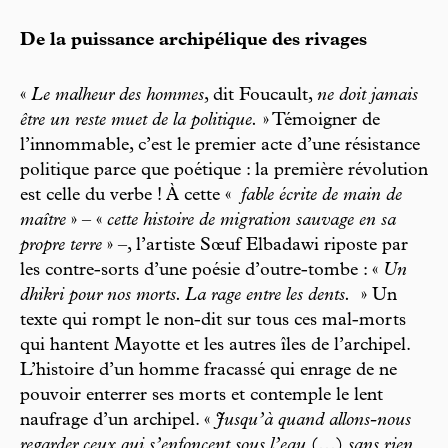
De la puissance archipélique des rivages
«
Le malheur des hommes
, dit Foucault,
ne doit jamais
être un reste muet de la politique.
» Témoigner de
l’innommable, c’est le premier acte d’une résistance
politique parce que poétique : la première révolution
est celle du verbe ! À cette «
fable écrite de main de
maître
» – «
cette histoire de migration sauvage en sa
propre terre
» –, l’artiste Sœuf Elbadawi riposte par
les contre-sorts d’une poésie d’outre-tombe : «
Un
dhikri pour nos morts. La rage entre les dents.
» Un
texte qui rompt le non-dit sur tous ces mal-morts
qui hantent Mayotte et les autres îles de l’archipel.
L’histoire d’un homme fracassé qui enrage de ne
pouvoir enterrer ses morts et contemple le lent
naufrage d’un archipel. «
Jusqu’à quand allons-nous
regarder ceux qui s’enfoncent sous l’eau
(…)
sans rien