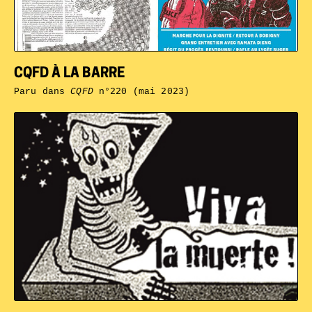
CQFD À LA BARRE
Paru dans
CQFD
n°220 (mai 2023)