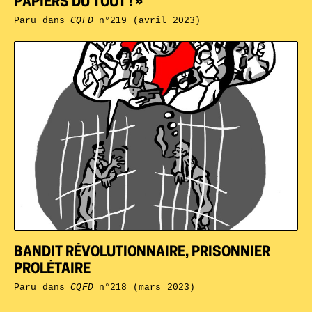
PAPIERS DU TOUT ! »
Paru dans
CQFD
n°219 (avril 2023)
BANDIT RÉVOLUTIONNAIRE, PRISONNIER
PROLÉTAIRE
Paru dans
CQFD
n°218 (mars 2023)