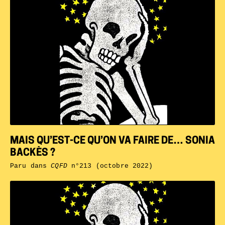
MAIS QU’EST-CE QU’ON VA FAIRE DE… SONIA
BACKÈS ?
Paru dans
CQFD
n°213 (octobre 2022)