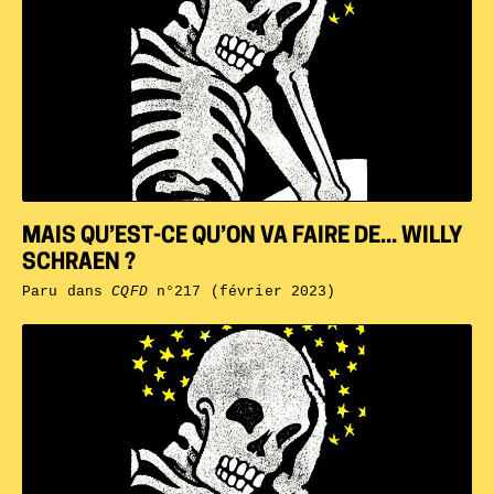
MAIS QU’EST-CE QU’ON VA FAIRE DE... WILLY
SCHRAEN ?
Paru dans
CQFD
n°217 (février 2023)