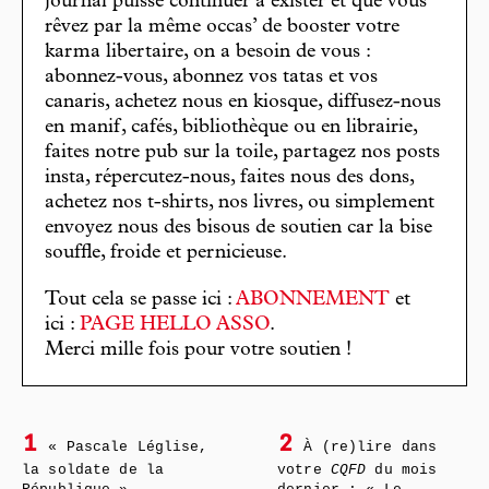
journal puisse continuer à exister et que vous
rêvez par la même occas’ de booster votre
karma libertaire, on a besoin de vous :
abonnez-vous, abonnez vos tatas et vos
canaris, achetez nous en kiosque, diffusez-nous
en manif, cafés, bibliothèque ou en librairie,
faites notre pub sur la toile, partagez nos posts
insta, répercutez-nous, faites nous des dons,
achetez nos t-shirts, nos livres, ou simplement
envoyez nous des bisous de soutien car la bise
souffle, froide et pernicieuse.
Tout cela se passe ici :
ABONNEMENT
et
ici :
PAGE HELLO ASSO
.
Merci mille fois pour votre soutien !
1
2
« Pascale Léglise,
À (re)lire dans
la soldate de la
votre
CQFD
du mois