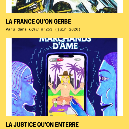
LA FRANCE QU’ON GERBE
Paru dans
CQFD
n°253 (juin 2026)
LA JUSTICE QU’ON ENTERRE