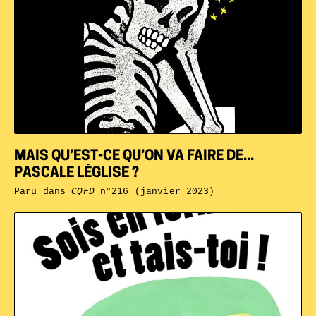
MAIS QU’EST-CE QU’ON VA FAIRE DE...
PASCALE LÉGLISE ?
Paru dans
CQFD
n°216 (janvier 2023)