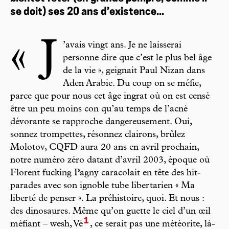
se doit) ses 20 ans d’existence...
« J
’avais vingt ans. Je ne laisserai
personne dire que c’est le plus bel âge
de la vie », geignait Paul Nizan dans
Aden Arabie. Du coup on se méfie,
parce que pour nous cet âge ingrat où on est censé
être un peu moins con qu’au temps de l’acné
dévorante se rapproche dangereusement. Oui,
sonnez trompettes, résonnez clairons, brûlez
Molotov, CQFD aura 20 ans en avril prochain,
notre numéro zéro datant d’avril 2003, époque où
Florent fucking Pagny caracolait en tête des hit-
parades avec son ignoble tube libertarien « Ma
liberté de penser ». La préhistoire, quoi. Et nous :
des dinosaures. Même qu’on guette le ciel d’un œil
1
méfiant – wesh, Vé
, ce serait pas une météorite, là-