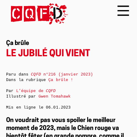
Ça brûle
LE JUBILÉ QUI VIENT
Paru dans
CQFD
n°216 (janvier 2023)
Dans la rubrique
Ça brûle !
Par
L’équipe de
CQFD
Illustré par
Gwen Tomahawk
Mis en ligne le
06.01.2023
On voudrait pas vous spoiler le meilleur
moment de 2023, mais le Chien rouge va
bientôt fêter (en grande pompre, comme il