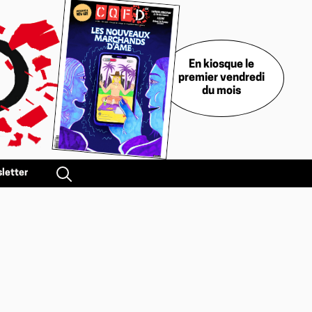
En kiosque le
premier vendredi
du mois
letter