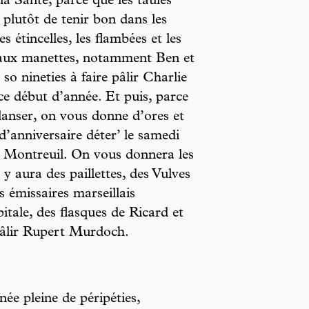
a Santé, parce que les taules
plutôt de tenir bon dans les
 étincelles, les flambées et les
s aux manettes, notamment Ben et
o nineties à faire pâlir Charlie
ce début d’année. Et puis, parce
danser, on vous donne d’ores et
d’anniversaire déter’ le samedi
à Montreuil. On vous donnera les
 y aura des paillettes, des Vulves
s émissaires marseillais
itale, des flasques de Ricard et
 pâlir Rupert Murdoch.
ée pleine de péripéties,