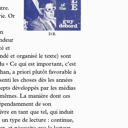
tre.
vie. Or
on
D.R.
ondeur
té et
ndé et organisé le texte) sont
u « Ce qui est important, c’est
an, a priori plutôt favorable à
enti les choses dès les années
cepts développés par les médias
x-mêmes. La manière dont ces
ndépendamment de son
ivre en tant que tel, qui induit
 un type de lecture : continue,