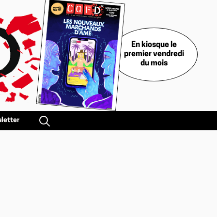
En kiosque le
premier vendredi
du mois
letter