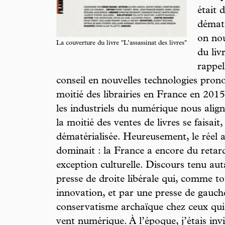
était 
dématé
on nou
La couverture du livre "L’assassinat des livres"
du liv
rappel
conseil en nouvelles technologies prono
moitié des librairies en France en 2015
les industriels du numérique nous align
la moitié des ventes de livres se faisai
dématérialisée. Heureusement, le réel 
dominait : la France a encore du retard
exception culturelle. Discours tenu aut
presse de droite libérale qui, comme tou
innovation, et par une presse de gauch
conservatisme archaïque chez ceux qui 
vent numérique. À l’époque, j’étais in