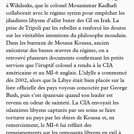
à Wikileaks, que le colonel Mouammar Kadhafi
collaborait avec le régime syrien pour empêcher les
jihadistes libyens d’aller buter des GI en Irak. La
prise de Tripoli par les rebelles a renforcé les doutes
sur les véritables intentions du philosophe mondain.
Dans les bureaux de Moussa Koussa, ancien
exécuteur des basses œuvres du régime, on a
retrouvé plusieurs documents confirmant les petits
services que l’éruptif colonel a rendu à la CIA
américaine et au MI-6 anglais. L’idylle a commencé
dès 2002, alors que la Libye était bien placée sur la
liste officielle des pays voyous concoctée par George
Bush, puis s’est épanouie quand son leader est
revenu en odeur de sainteté. La CIA envoyait les
islamistes libyens capturés par ses soins se faire
torturer au pays par les sbires de Koussa et, en
remerciement, le MI-6 lui refilait des
renseignements sur les opposants libyens en exil à