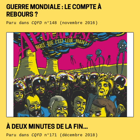
GUERRE MONDIALE : LE COMPTE À
REBOURS ?
Paru dans
CQFD
n°148 (novembre 2016)
À DEUX MINUTES DE LA FIN...
Paru dans
CQFD
n°171 (décembre 2018)