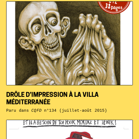
DRÔLE D’IMPRESSION À LA VILLA
MÉDITERRANÉE
Paru dans
CQFD
n°134 (juillet-août 2015)