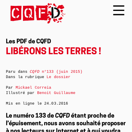
Les PDF de CQFD
LIBÉRONS LES TERRES !
Paru dans
CQFD
n°133 (juin 2015)
Dans la rubrique
Le dossier
Par
Mickael Correia
Illustré par
Benoit Guillaume
Mis en ligne le
24.03.2016
Le numéro 133 de
CQFD
étant proche de
l’épuisement, nous avons souhaité proposer
à nos lecteurs sur Internet et à qui voudra