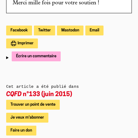
Merci mille fois pour votre soutien !
Facebook
Twitter
Mastodon
Email
Imprimer
Écrire un commentaire
Cet article a été publié dans
CQFD
n°133 (juin 2015)
Trouver un point de vente
Je veux m'abonner
Faire un don