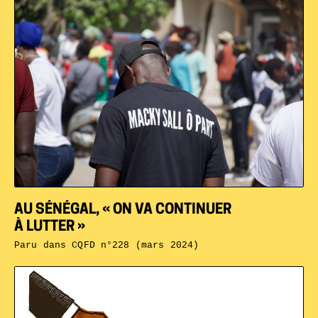
AU SÉNÉGAL, « ON VA CONTINUER
À LUTTER »
Paru dans
CQFD n°228 (mars 2024)