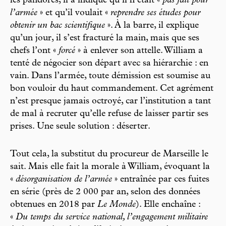
les pandores, il a indiqué qu’il n’était «
pas fait pour
l’armée
» et qu’il voulait «
reprendre ses études pour
obtenir un bac scientifique
». À la barre, il explique
qu’un jour, il s’est fracturé la main, mais que ses
chefs l’ont «
forcé
» à enlever son attelle. William a
tenté de négocier son départ avec sa hiérarchie : en
vain. Dans l’armée, toute démission est soumise au
bon vouloir du haut commandement. Cet agrément
n’est presque jamais octroyé, car l’institution a tant
de mal à recruter qu’elle refuse de laisser partir ses
prises. Une seule solution : déserter.
Tout cela, la substitut du procureur de Marseille le
sait. Mais elle fait la morale à William, évoquant la
«
désorganisation de l’armée
» entraînée par ces fuites
en série (près de 2 000 par an, selon des données
obtenues en 2018 par
Le Monde
). Elle enchaîne :
«
Du temps du service national, l’engagement militaire