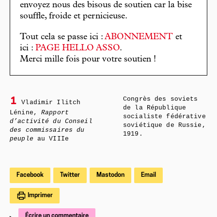
envoyez nous des bisous de soutien car la bise
souffle, froide et pernicieuse.
Tout cela se passe ici :
ABONNEMENT
et
ici :
PAGE HELLO ASSO
.
Merci mille fois pour votre soutien !
Congrès des soviets
1
Vladimir Ilitch
de la République
Lénine,
Rapport
socialiste fédérative
d’activité du Conseil
soviétique de Russie,
des commissaires du
1919.
peuple
au VIIIe
Facebook
Twitter
Mastodon
Email
Imprimer
Écrire un commentaire