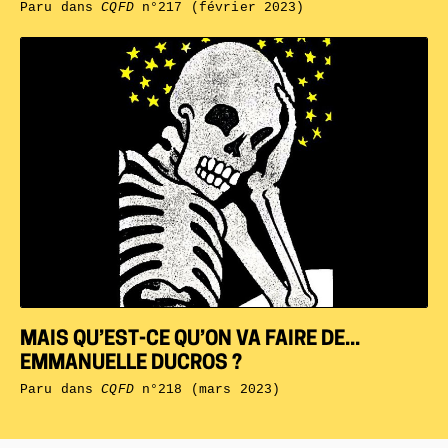
Paru dans
CQFD
n°217 (février 2023)
MAIS QU’EST-CE QU’ON VA FAIRE DE...
EMMANUELLE DUCROS ?
Paru dans
CQFD
n°218 (mars 2023)