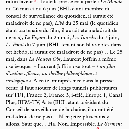
1
raton laveur
. Toute la presse en a parlé :
Le Monde
du 26 mai et du 6 juin (BHL étant membre du
conseil de surveillance du quotidien, il aurait été
maladroit de ne pas),
Libé
du 25 mai (le quotidien
étant partenaire du film, il aurait été maladroit de
ne pas),
Le Figaro
du 25 mai,
Les Inrocks
du 7 juin,
Le Point
du 7 juin (BHL tenant son bloc-notes dans
cet hebdo, il aurait été maladroit de ne pas)… Le 25
mai, dans
Le Nouvel Obs
, Laurent Joffrin a même
osé évoquer – Laurent Joffrin ose tout –
« un film
d’action efficace, un thriller philosophique et
stratégique »
. À cette omniprésence dans la presse
écrite, il faut ajouter de longs tunnels publicitaires
sur TF1, France 2, France 3, i-télé, Europe 1, Canal
Plus, BFM-TV, Arte (BHL étant président du
Conseil de surveillance de la chaîne, il aurait été
maladroit de ne pas)… N’en jetez plus, nous y
allons. Sauf que… Ha. Non. Impossible.
Le Serment