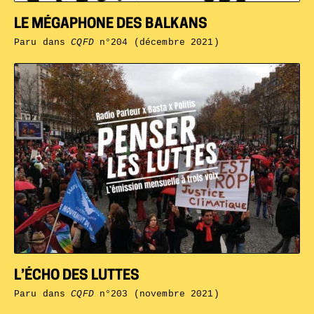
LE MÉGAPHONE DES BALKANS
Paru dans
CQFD
n°204 (décembre 2021)
L’ÉCHO DES LUTTES
Paru dans
CQFD
n°203 (novembre 2021)