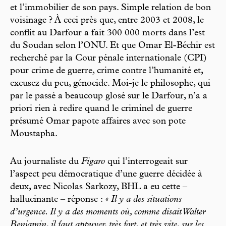
et l’immobilier de son pays. Simple relation de bon
voisinage ? À ceci près que, entre 2003 et 2008, le
conflit au Darfour a fait 300 000 morts dans l’est
du Soudan selon l’ONU. Et que Omar El-Béchir est
recherché par la Cour pénale internationale (CPI)
pour crime de guerre, crime contre l’humanité et,
excusez du peu, génocide. Moi-je le philosophe, qui
par le passé a beaucoup glosé sur le Darfour, n’a a
priori rien à redire quand le criminel de guerre
présumé Omar papote affaires avec son pote
Moustapha.
Au journaliste du
Figaro
qui l’interrogeait sur
l’aspect peu démocratique d’une guerre décidée à
deux, avec Nicolas Sarkozy, BHL a eu cette –
hallucinante – réponse :
« Il y a des situations
d’urgence. Il y a des moments où, comme disait Walter
Benjamin, il faut appuyer, très fort, et très vite, sur les