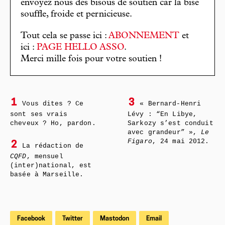
envoyez nous des bisous de soutien car la bise
souffle, froide et pernicieuse.
Tout cela se passe ici :
ABONNEMENT
et
ici :
PAGE HELLO ASSO
.
Merci mille fois pour votre soutien !
1
3
Vous dites ? Ce
« Bernard-Henri
sont ses vrais
Lévy : “En Libye,
cheveux ? Ho, pardon.
Sarkozy s’est conduit
avec grandeur” »,
Le
Figaro
, 24 mai 2012.
2
La rédaction de
CQFD
, mensuel
(inter)national, est
basée à Marseille.
Facebook
Twitter
Mastodon
Email