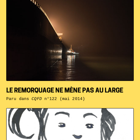
LE REMORQUAGE NE MÈNE PAS AU LARGE
Paru dans
CQFD
n°122 (mai 2014)