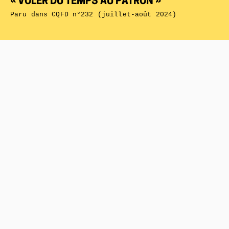
« VOLER DU TEMPS AU PATRON »
Paru dans
CQFD n°232 (juillet-août 2024)