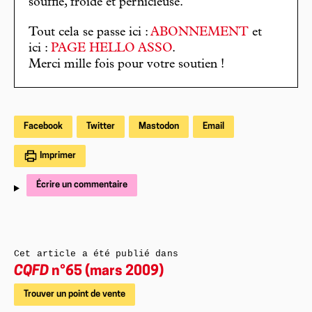
souffle, froide et pernicieuse.
Tout cela se passe ici :
ABONNEMENT
et
ici :
PAGE HELLO ASSO
.
Merci mille fois pour votre soutien !
Facebook
Twitter
Mastodon
Email
Imprimer
Écrire un commentaire
Cet article a été publié dans
CQFD
n°65 (mars 2009)
Trouver un point de vente