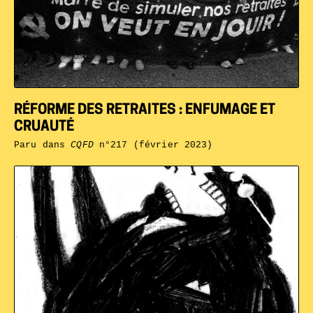
RÉFORME DES RETRAITES : ENFUMAGE ET
CRUAUTÉ
Paru dans
CQFD
n°217 (février 2023)