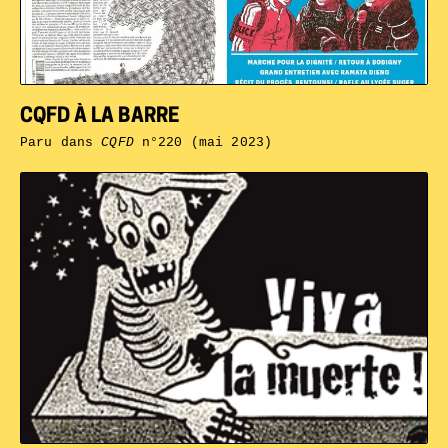
CQFD À LA BARRE
Paru dans
CQFD
n°220 (mai 2023)