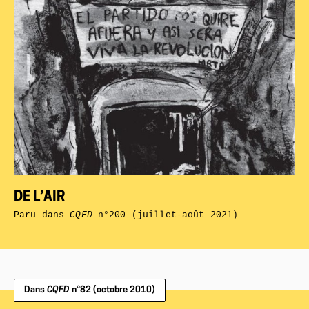
DE L’AIR
Paru dans
CQFD
n°200 (juillet-août 2021)
Dans
CQFD
n°82 (octobre 2010)