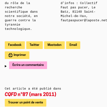
du rôle de la
d’infos : Collectif
recherche
Faut pas pucer, Le
scientifique dans
Batz, 81140 Saint-
notre société, en
Michel-de-Vax,
guerre contre la
fautpaspucer@laposte.ne
tyrannie
technologique.
Facebook
Twitter
Mastodon
Email
Imprimer
Écrire un commentaire
Cet article a été publié dans
CQFD
n°87 (mars 2011)
Trouver un point de vente