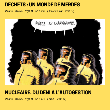
DÉCHETS : UN MONDE DE MERDES
Paru dans
CQFD
n°129 (février 2015)
NUCLÉAIRE. DU DÉNI À L’AUTOGESTION
Paru dans
CQFD
n°143 (mai 2016)