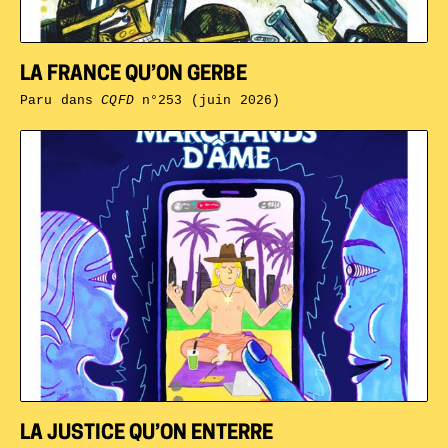
LA FRANCE QU’ON GERBE
Paru dans
CQFD
n°253 (juin 2026)
LA JUSTICE QU’ON ENTERRE