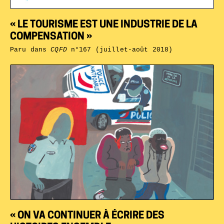
« LE TOURISME EST UNE INDUSTRIE DE LA
COMPENSATION »
Paru dans
CQFD
n°167 (juillet-août 2018)
« ON VA CONTINUER À ÉCRIRE DES