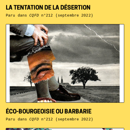
LA TENTATION DE LA DÉSERTION
Paru dans
CQFD
n°212 (septembre 2022)
ÉCO-BOURGEOISIE OU BARBARIE
Paru dans
CQFD
n°212 (septembre 2022)