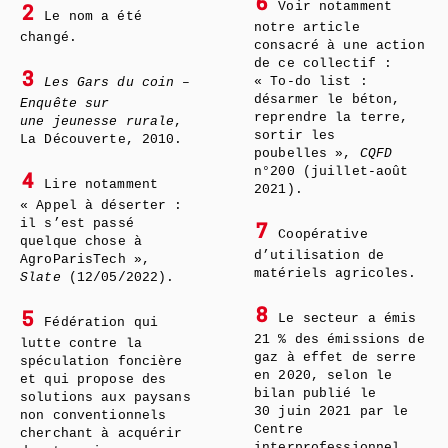
6
Voir notamment
2
Le nom a été
notre article
changé.
consacré à une action
de ce collectif :
3
« To-do list :
Les Gars du coin –
désarmer le béton,
Enquête sur
reprendre la terre,
une jeunesse rurale
,
sortir les
La Découverte, 2010.
poubelles »,
CQFD
n°200 (juillet-août
4
Lire notamment
2021).
« Appel à déserter :
il s’est passé
7
Coopérative
quelque chose à
d’utilisation de
AgroParisTech »,
matériels agricoles.
Slate
(12/05/2022).
8
5
Le secteur a émis
Fédération qui
21 % des émissions de
lutte contre la
gaz à effet de serre
spéculation foncière
en 2020, selon le
et qui propose des
bilan publié le
solutions aux paysans
30 juin 2021 par le
non conventionnels
Centre
cherchant à acquérir
interprofessionnel