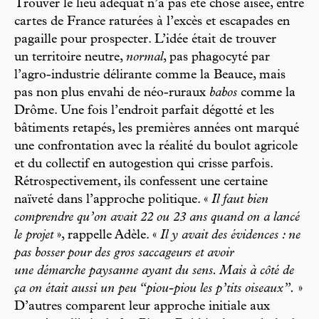
Trouver le lieu adéquat n’a pas été chose aisée, entre
cartes de France raturées à l’excès et escapades en
pagaille pour prospecter. L’idée était de trouver
un territoire neutre,
normal
, pas phagocyté par
l’agro-industrie délirante comme la Beauce, mais
pas non plus envahi de néo-ruraux
babos
comme la
Drôme. Une fois l’endroit parfait dégotté et les
bâtiments retapés, les premières années ont marqué
une confrontation avec la réalité du boulot agricole
et du collectif en autogestion qui crisse parfois.
Rétrospectivement, ils confessent une certaine
naïveté dans l’approche politique. «
Il faut bien
comprendre qu’on avait 22 ou 23 ans quand on a lancé
le projet
», rappelle Adèle. «
Il y avait des évidences : ne
pas bosser pour des gros saccageurs et avoir
une démarche paysanne ayant du sens. Mais à côté de
ça on était aussi un peu “piou-piou les p’tits oiseaux”.
»
D’autres comparent leur approche initiale aux