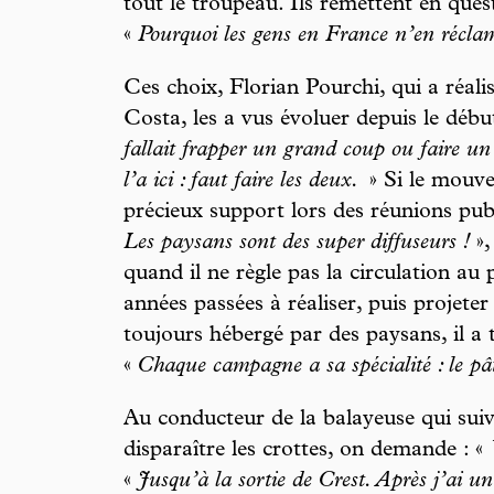
tout le troupeau. Ils remettent en quest
«
Pourquoi les gens en France n’en récla
Ces choix, Florian Pourchi, qui a réali
Costa, les a vus évoluer depuis le déb
fallait frapper un grand coup ou faire un
l’a ici : faut faire les deux.
» Si le mouve
précieux support lors des réunions publi
Les paysans sont des super diffuseurs !
»,
quand il ne règle pas la circulation au
années passées à réaliser, puis projeter
toujours hébergé par des paysans, il a t
«
Chaque campagne a sa spécialité : le pâ
Au conducteur de la balayeuse qui suiva
disparaître les crottes, on demande : «
«
Jusqu’à la sortie de Crest. Après j’ai un