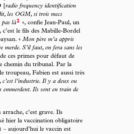
 [
radio frequency identification
dit, les OGM, si trois mecs
1
t pas là
», confie Jean-Paul, un
 c’est le fils des Mabille-Bordel
paysan. «
Mon père m’a appris
re merde. S’il faut, on fera sans les
de ces primes pour défaut de
le chemin du tribunal. Par la
e troupeau, Fabien est aussi très
, c’est l’industrie. Il y a deux ou
us emmerdent. Ils sont en train de
rrache, c’est grave. Ils
é hier la vaccination obligatoire
 – aujourd’hui le vaccin est