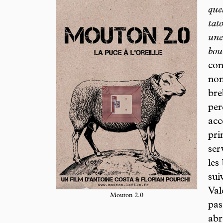
que
tat
une
bou
con
nom
bre
per
acc
pri
ser
les
sui
Val
Mouton 2.0
pas
abr