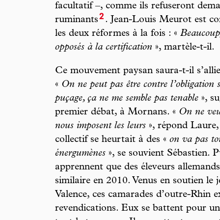
facultatif –, comme ils refuseront dema
2
ruminants
. Jean-Louis Meurot est con
les deux réformes à la fois : «
Beaucoup,
opposés à la certification
», martèle-t-il.
Ce mouvement paysan saura-t-il s’alli
«
On ne peut pas être contre l’obligation 
puçage, ça ne me semble pas tenable
», su
premier débat, à Mornans. «
On ne veu
nous imposent les leurs
», répond Laure, 
collectif se heurtait à des «
on va pas to
énergumènes
», se souvient Sébastien. Pu
apprennent que des éleveurs allemand
similaire en 2010. Venus en soutien le j
Valence, ces camarades d’outre-Rhin ex
revendications. Eux se battent pour u