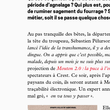
période d’agnelage ? Qui plus est, po
de ruminer sagement du fourrage ? S
métier, soit il se passe quelque chos
Au pas tranquille des bêtes, la départe
la tête du troupeau, Sébastien Pélurson
lancé l’idée de la transhumance, il y a de
dingue. On a appris que c’est possible, 
malade, depuis un mois je ne suis plus su
projection de
Mouton 2.0 : la puce à l’or
spectateurs à Crest. Ce soir, après l’apé
paysans du coin, ils seront autant à M
traçabilité électronique. Un expert ann
mal gré, «
on va tous y passer
».
Ell