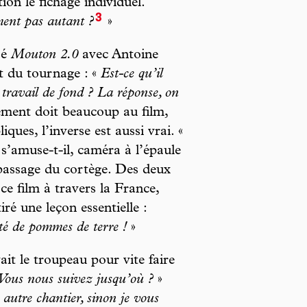
ion le fichage individuel.
3
ment pas autant ?
»
sé
Mouton 2.0
avec Antoine
ut du tournage : «
Est-ce qu’il
 travail de fond ? La réponse, on
ment doit beaucoup au film,
ques, l’inverse est aussi vrai. «
 s’amuse-t-il, caméra à l’épaule
 passage du cortège. Des deux
 ce film à travers la France,
iré une leçon essentielle :
té de pommes de terre !
»
it le troupeau pour vite faire
Vous nous suivez jusqu’où ?
»
 autre chantier, sinon je vous