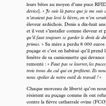
leurs bêtes au moyen d’une puce RFID
device
]. «
Je suis là parce que je me suis 
n’avaient pas levé le lièvre, on n’en serai
éleveur ardéchois. Denis a dix-huit ans,
et il veut s’installer comme éleveur et 
qu’il faut toujours se garder le droit de di
primes.
» Sa mère a perdu 8 000 euros 
puçage et c’est en habitué qu’il prend 
fenêtre de sa camionnette qui devance l
remonté : «
Faut pas se leurrer, les puces
trois trous du cul qui en profitent. Ils no
nous spolier de notre outil de travail !
»
Chaque morceau de liberté qu’on nous a
résistent au puçage comme ils ont refus
contre la fièvre catharrale ovine (FCO)