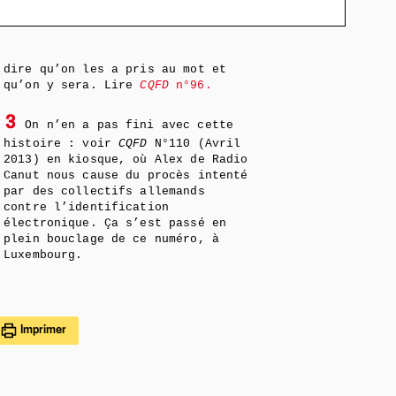
dire qu’on les a pris au mot et
qu’on y sera. Lire
CQFD
n°96.
3
On n’en a pas fini avec cette
histoire : voir
CQFD
N°110 (Avril
2013) en kiosque, où Alex de Radio
Canut nous cause du procès intenté
par des collectifs allemands
contre l’identification
électronique. Ça s’est passé en
plein bouclage de ce numéro, à
Luxembourg.
Imprimer