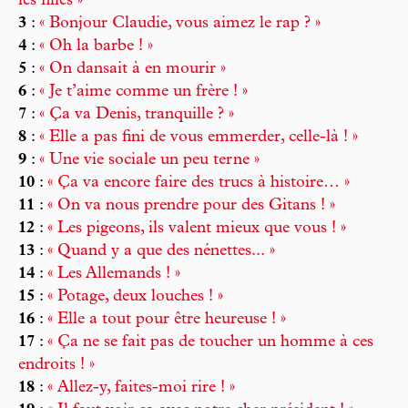
les filles »
3
:
« Bonjour Claudie, vous aimez le rap ? »
4
:
« Oh la barbe ! »
5
:
« On dansait à en mourir »
6
:
« Je t’aime comme un frère ! »
7
:
« Ça va Denis, tranquille ? »
8
:
« Elle a pas fini de vous emmerder, celle-là ! »
9
:
« Une vie sociale un peu terne »
10
:
« Ça va encore faire des trucs à histoire… »
11
:
« On va nous prendre pour des Gitans ! »
12
:
« Les pigeons, ils valent mieux que vous ! »
13
:
« Quand y a que des nénettes... »
14
:
« Les Allemands ! »
15
:
« Potage, deux louches ! »
16
:
« Elle a tout pour être heureuse ! »
17
:
« Ça ne se fait pas de toucher un homme à ces
endroits ! »
18
:
« Allez-y, faites-moi rire ! »