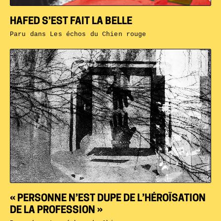
HAFED S’EST FAIT LA BELLE
Paru dans
Les échos du Chien rouge
« PERSONNE N’EST DUPE DE L’HÉROÏSATION
DE LA PROFESSION »