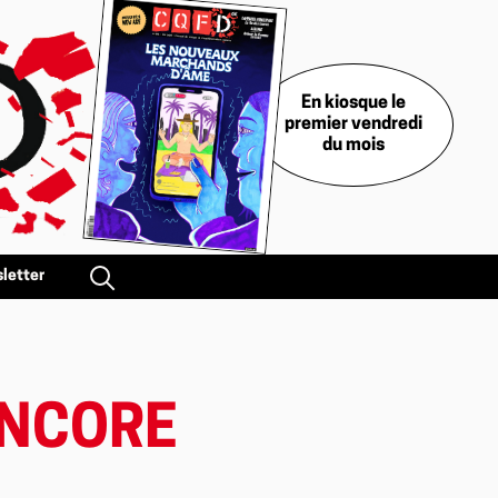
En kiosque le
premier vendredi
du mois
letter
 ENCORE