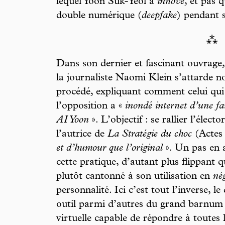
lequel Yoon Suk-Yeol a
innové
, et pas q
double numérique (
deepfake
) pendant 
⁂
Dans son dernier et fascinant ouvrage,
la journaliste Naomi Klein s’attarde
procédé, expliquant comment celui qui 
l’opposition a «
inondé internet d’une f
AI Yoon
». L’objectif : se rallier l’élect
l’autrice de
La Stratégie du choc
(Actes
et d’humour que l’original
». Un pas en 
cette pratique, d’autant plus flippant 
plutôt cantonné à son utilisation en
nég
personnalité. Ici c’est tout l’inverse,
outil parmi d’autres du grand barnum é
virtuelle capable de répondre à toutes 