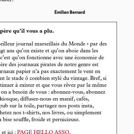
buter.
Émilien Bernard
spère qu’il vous a plu.
eilleur journal marseillais du Monde » par des
gt ans qu’on existe et qu’on aboie dans les
, c’est qu’on fonctionne avec une économie de
cière des journaux pirates de notre genre est
journaux papier n’a pas exactement le vent en
t le stade ô combien stylé du vintage. Bref, si
tinuer à exister et que vous rêvez par la même
, on a besoin de vous : abonnez-vous, abonnez
 kiosque, diffusez-nous en manif, cafés,
pub sur la toile, partagez nos posts insta,
hetez nos t-shirts, nos livres, ou simplement
bise souffle, froide et pernicieuse.
T
et ici :
PAGE HELLO ASSO
.