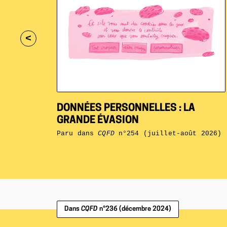
<
DONNÉES PERSONNELLES : LA
GRANDE ÉVASION
Paru dans
CQFD
n°254 (juillet-août 2026)
Dans
CQFD
n°236 (décembre 2024)