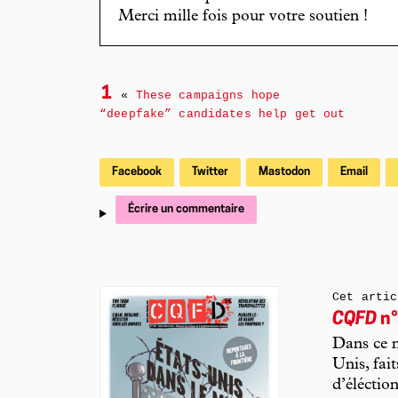
Merci mille fois pour votre soutien !
1
«
These campaigns hope
“deepfake” candidates help get out
Facebook
Twitter
Mastodon
Email
Écrire un commentaire
Cet artic
CQFD
n°
Dans ce n
Unis, fai
d’éléctio