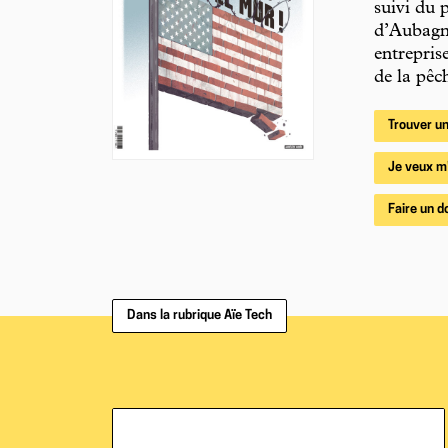
suivi du 
d’Aubagne
entrepris
de la pêc
Trouver un
Je veux m
Faire un d
Dans la rubrique Aïe Tech