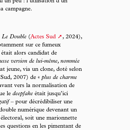
u’un peu : l’utilisation d’un
sa campagne.
Le Double
(
Actes Sud
, 2024),
 notamment sur ce fumeux
était alors candidat de
ausse version de lui-même, nommée
orat jeune, via un clone, doté selon
 Sud, 2007) de «
plus de charme
avant vers la normalisation de
que le
deepfake
était jusqu’ici
atif
– pour décrédibiliser une
 le double numérique devenant un
lectoral, soit une marionnette
les questions en les pimentant de