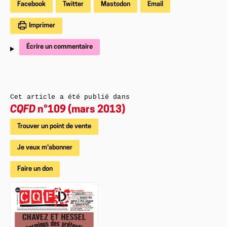
Facebook
Twitter
Mastodon
Email
Imprimer
Écrire un commentaire
Cet article a été publié dans
CQFD
n°109 (mars 2013)
Trouver un point de vente
Je veux m'abonner
Faire un don