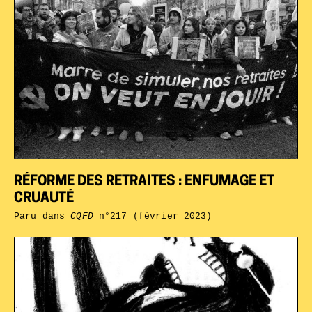
RÉFORME DES RETRAITES : ENFUMAGE ET
CRUAUTÉ
Paru dans
CQFD
n°217 (février 2023)