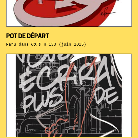
POT DE DÉPART
Paru dans
CQFD
n°133 (juin 2015)