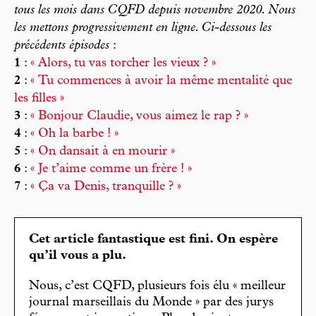
tous les mois dans
CQFD
depuis novembre 2020. Nous
les mettons progressivement en ligne. Ci-dessous les
précédents épisodes
:
1
:
« Alors, tu vas torcher les vieux ? »
2
:
« Tu commences à avoir la même mentalité que
les filles »
3
:
« Bonjour Claudie, vous aimez le rap ? »
4
:
« Oh la barbe ! »
5
:
« On dansait à en mourir »
6
:
« Je t’aime comme un frère ! »
7
:
« Ça va Denis, tranquille ? »
Cet article fantastique est fini. On espère
qu’il vous a plu.
Nous, c’est CQFD, plusieurs fois élu « meilleur
journal marseillais du Monde » par des jurys