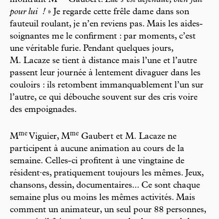
montrant M
Gaubert.
Elle s’est défendue, bien fait
pour lui
!
» Je regarde cette frêle dame dans son
fauteuil roulant, je n’en reviens pas. Mais les aides-
soignantes me le confirment : par moments, c’est
une véritable furie. Pendant quelques jours,
M. Lacaze se tient à distance mais l’une et l’autre
passent leur journée à lentement divaguer dans les
couloirs : ils retombent immanquablement l’un sur
l’autre, ce qui débouche souvent sur des cris voire
des empoignades.
m
e
m
e
M
Viguier, M
Gaubert et M. Lacaze ne
participent à aucune animation au cours de la
semaine. Celles-ci profitent à une vingtaine de
résident·es, pratiquement toujours les mêmes. Jeux,
chansons, dessin, documentaires... Ce sont chaque
semaine plus ou moins les mêmes activités. Mais
comment un animateur, un seul pour 88 personnes,