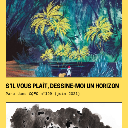
S’IL VOUS PLAÎT, DESSINE-MOI UN HORIZON
Paru dans
CQFD
n°199 (juin 2021)