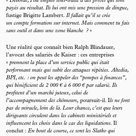
«
Débordé, Pôle emploi sous-traite à des privés qui sont
payés au résultat. Ils lui ont mis une pression de dingue,
fustige Brigitte Lambert.
Il fallait qu’il se crée
un compte formation sur internet. Mais comment tu fais
sans outil et dans une zone blanche
?
»
Une réalité que connaît bien Ralph Blindauer,
l’avocat des salariés de Kaiser : ces entreprises
«
prennent la place d’un service public qui était
performant mais qui subit des attaques répétées. Altedia,
BPI, etc. : on peut les appeler des “pompes à finances”,
qui bénéficient de 2
000
€ à 6
000
€ par salarié. Ils
profitent d’un marché juteux, celui de
l’accompagnement des chômeurs,
poursuit-il. I
ls ne font
pas de miracle, loin de là. Leur chance, c’est que leurs
dirigeants circulent dans les cabinets ministériels et
influencent les choix dans le cas des liquidations.
Il
conclut :
En bout de course, ce sont les Slatko qui