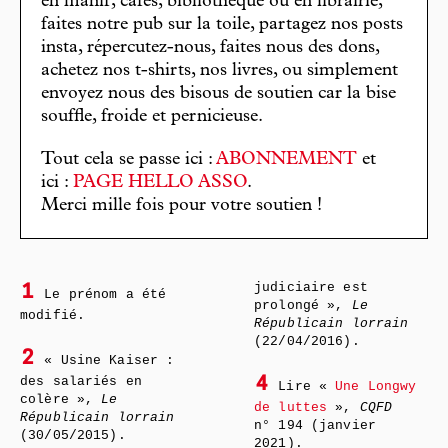
en manif, cafés, bibliothèque ou en librairie,
faites notre pub sur la toile, partagez nos posts
insta, répercutez-nous, faites nous des dons,
achetez nos t-shirts, nos livres, ou simplement
envoyez nous des bisous de soutien car la bise
souffle, froide et pernicieuse.
Tout cela se passe ici :
ABONNEMENT
et
ici :
PAGE HELLO ASSO
.
Merci mille fois pour votre soutien !
judiciaire est
1
Le prénom a été
prolongé »,
Le
modifié.
Républicain lorrain
(22/04/2016).
2
« Usine Kaiser :
des salariés en
4
Lire «
Une Longwy
colère »,
Le
de luttes
»,
CQFD
Républicain lorrain
n° 194 (janvier
(30/05/2015).
2021).