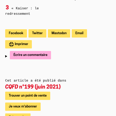
3
« Kaiser : le
redressement
Facebook
Twitter
Mastodon
Email
Imprimer
Écrire un commentaire
Cet article a été publié dans
CQFD
n°199 (juin 2021)
Trouver un point de vente
Je veux m'abonner