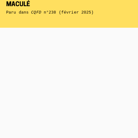
MACULÉ
Paru dans
CQFD
n°238 (février 2025)