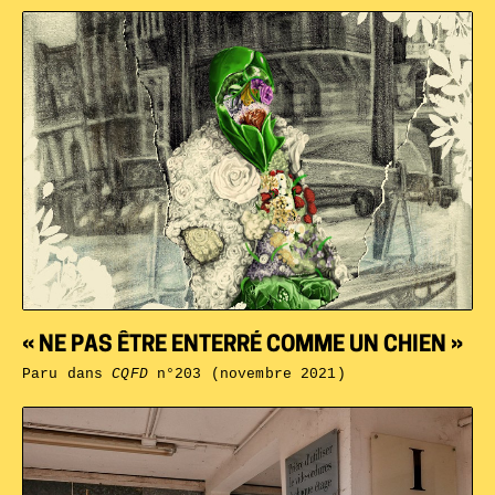
« NE PAS ÊTRE ENTERRÉ COMME UN CHIEN »
Paru dans
CQFD
n°203 (novembre 2021)