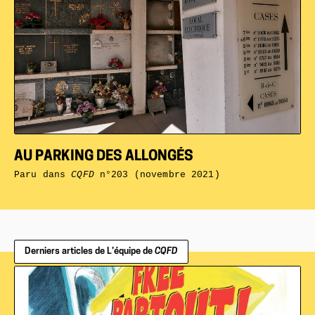
AU PARKING DES ALLONGÉS
Paru dans
CQFD
n°203 (novembre 2021)
Derniers articles de L’équipe de
CQFD