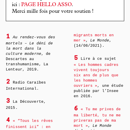
ici :
PAGE HELLO ASSO
.
Merci mille fois pour votre soutien !
migrants morts en
1
Au rendez-vous des
mer »
,
Le Monde
,
mortels – Le déni de
(14/06/2021).
la mort dans la
culture moderne
, de
5
Lire à ce sujet
Descartes au
transhumanisme, La
« Les hommes cadres
Lenteur, 2019.
vivent toujours
six ans de plus que
les hommes
2
Radio Caraïbes
ouvriers »
, une étude
International.
publiée par l’Insee
en 2016.
3
La Découverte,
2015.
6
« Tu me prives de
ma liberté, tu ne me
4
priveras pas de ma
« “Tous les rêves
mort »
,
Le Monde
finissent ici” : en