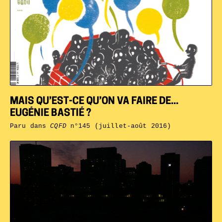
MAIS QU’EST-CE QU’ON VA FAIRE DE...
EUGÉNIE BASTIÉ ?
Paru dans
CQFD
n°145 (juillet-août 2016)