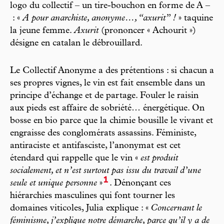
logo du collectif – un tire-bouchon en forme de A –
: «
A pour anarchiste, anonyme…, “axurit” !
» taquine
la jeune femme.
Axurit
(prononcer « Achourit »)
désigne en catalan le débrouillard.
Le Collectif Anonyme a des prétentions : si chacun a
ses propres vignes, le vin est fait ensemble dans un
principe d’échange et de partage. Fouler le raisin
aux pieds est affaire de sobriété… énergétique. On
bosse en bio parce que la chimie bousille le vivant et
engraisse des conglomérats assassins. Féministe,
antiraciste et antifasciste, l’anonymat est cet
étendard qui rappelle que le vin «
est produit
socialement, et n’est surtout pas issu du travail d’une
1
seule et unique personne
»
. Dénonçant ces
hiérarchies masculines qui font tourner les
domaines viticoles, Julia explique : «
Concernant le
féminisme, j’explique notre démarche, parce qu’il y a de