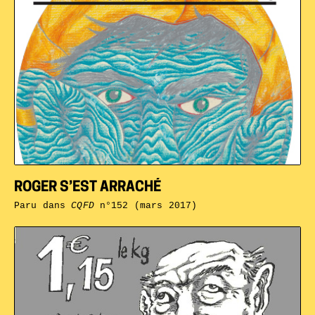
ROGER S’EST ARRACHÉ
Paru dans
CQFD
n°152 (mars 2017)