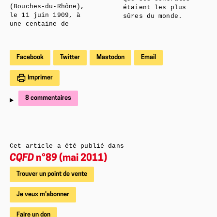
(Bouches-du-Rhône),
étaient les plus
le 11 juin 1909, à
sûres du monde.
une centaine de
Facebook
Twitter
Mastodon
Email
Imprimer
8 commentaires
Cet article a été publié dans
CQFD
n°89 (mai 2011)
Trouver un point de vente
Je veux m'abonner
Faire un don