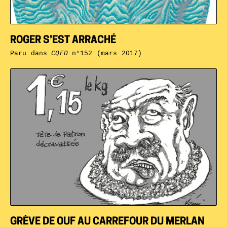
ROGER S’EST ARRACHÉ
Paru dans
CQFD
n°152 (mars 2017)
GRÈVE DE OUF AU CARREFOUR DU MERLAN