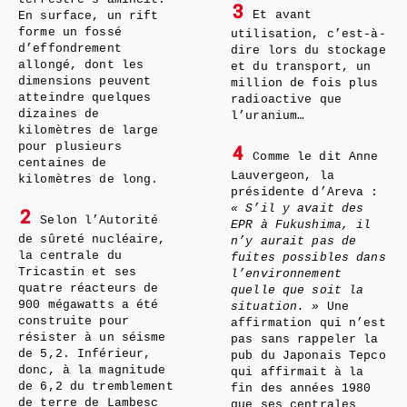
3
Et avant
En surface, un rift
forme un fossé
utilisation, c’est-à-
d’effondrement
dire lors du stockage
allongé, dont les
et du transport, un
dimensions peuvent
million de fois plus
atteindre quelques
radioactive que
dizaines de
l’uranium…
kilomètres de large
pour plusieurs
4
Comme le dit Anne
centaines de
Lauvergeon, la
kilomètres de long.
présidente d’Areva :
« S’il y avait des
2
Selon l’Autorité
EPR à Fukushima, il
de sûreté nucléaire,
n’y aurait pas de
la centrale du
fuites possibles dans
Tricastin et ses
l’environnement
quatre réacteurs de
quelle que soit la
900 mégawatts a été
situation. »
Une
construite pour
affirmation qui n’est
résister à un séisme
pas sans rappeler la
de 5,2. Inférieur,
pub du Japonais Tepco
donc, à la magnitude
qui affirmait à la
de 6,2 du tremblement
fin des années 1980
de terre de Lambesc
que ses centrales