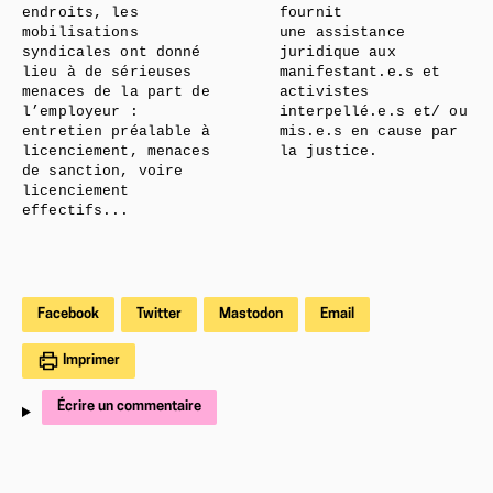
endroits, les
fournit
mobilisations
une assistance
syndicales ont donné
juridique aux
lieu à de sérieuses
manifestant.e.s et
menaces de la part de
activistes
l’employeur :
interpellé.e.s et/ ou
entretien préalable à
mis.e.s en cause par
licenciement, menaces
la justice.
de sanction, voire
licenciement
effectifs...
Facebook
Twitter
Mastodon
Email
Imprimer
Écrire un commentaire