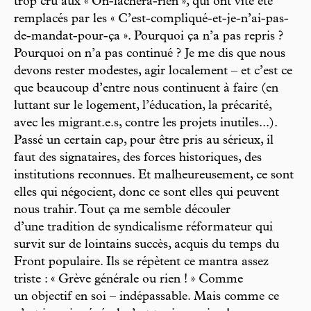
trop cru aux « On-lâchera-rien », qui ont vite été
remplacés par les « C’est-compliqué-et-je-n’ai-pas-
de-mandat-pour-ça ». Pourquoi ça n’a pas repris ?
Pourquoi on n’a pas continué ? Je me dis que nous
devons rester modestes, agir localement – et c’est ce
que beaucoup d’entre nous continuent à faire (en
luttant sur le logement, l’éducation, la précarité,
avec les migrant.e.s, contre les projets inutiles...).
Passé un certain cap, pour être pris au sérieux, il
faut des signataires, des forces historiques, des
institutions reconnues. Et malheureusement, ce sont
elles qui négocient, donc ce sont elles qui peuvent
nous trahir. Tout ça me semble découler
d’une tradition de syndicalisme réformateur qui
survit sur de lointains succès, acquis du temps du
Front populaire. Ils se répètent ce mantra assez
triste : « Grève générale ou rien ! » Comme
un objectif en soi – indépassable. Mais comme ce