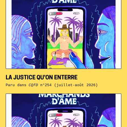
LA JUSTICE QU’ON ENTERRE
Paru dans
CQFD
n°254 (juillet-août 2026)