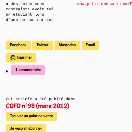
à des soins sous
www.petitionduweb.com/
contrainte avait tué
un étudiant lors
d’une de ses sorties.
Facebook
Twitter
Mastodon
Email
Imprimer
1 commentaire
Cet article a été publié dans
CQFD
n°98 (mars 2012)
Trouver un point de vente
Je veux m'abonner