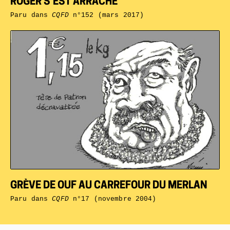
ROGER S’EST ARRACHÉ
Paru dans
CQFD
n°152 (mars 2017)
GRÈVE DE OUF AU CARREFOUR DU MERLAN
Paru dans
CQFD
n°17 (novembre 2004)