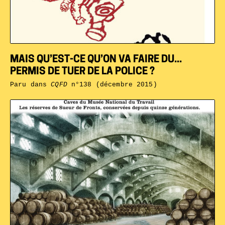
MAIS QU’EST-CE QU’ON VA FAIRE DU...
PERMIS DE TUER DE LA POLICE ?
Paru dans
CQFD
n°138 (décembre 2015)