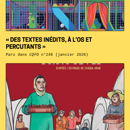
« DES TEXTES INÉDITS, À L’OS ET
PERCUTANTS »
Paru dans
CQFD
n°248 (janvier 2026)