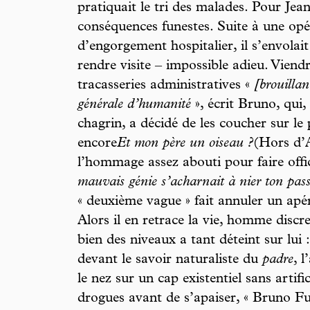
pratiquait le tri des malades. Pour Jean
conséquences funestes. Suite à une op
d’engorgement hospitalier, il s’envolait 
rendre visite – impossible adieu. Viend
tracasseries administratives «
[brouillan
générale d’humanité
», écrit Bruno, qui,
chagrin, a décidé de les coucher sur le 
encore
Et mon père un oiseau ?
(Hors d’A
l’hommage assez abouti pour faire offi
mauvais génie s’acharnait à nier ton pas
« deuxième vague » fait annuler un apé
Alors il en retrace la vie, homme discre
bien des niveaux a tant déteint sur lui
devant le savoir naturaliste du
padre
, 
le nez sur un cap existentiel sans artifi
drogues avant de s’apaiser, « Bruno Fut