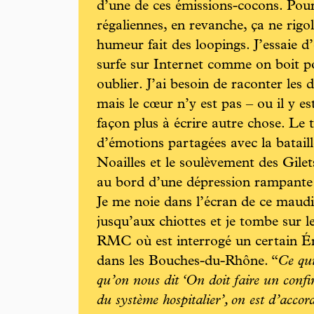
d’une de ces émissions-cocons. Pou
régaliennes, en revanche, ça ne rigol
humeur fait des loopings. J’essaie d’
surfe sur Internet comme on boit pou
oublier. J’ai besoin de raconter les
mais le cœur n’y est pas – ou il y es
façon plus à écrire autre chose. Le 
d’émotions partagées avec la bataill
Noailles et le soulèvement des Gilet
au bord d’une dépression rampante 
Je me noie dans l’écran de ce maud
jusqu’aux chiottes et je tombe sur 
RMC où est interrogé un certain Ér
dans les Bouches-du-Rhône. “
Ce qui
qu’on nous dit ‘On doit faire un confi
du système hospitalier’, on est d’accor