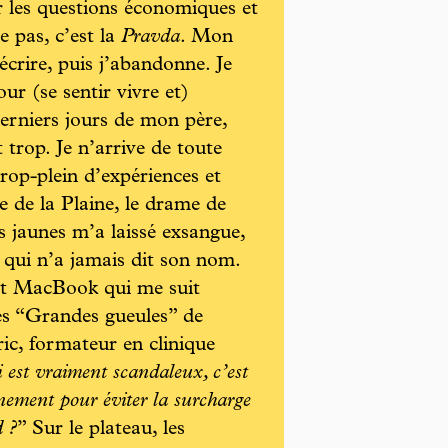
r les questions économiques et
e pas, c’est la
Pravda
. Mon
écrire, puis j’abandonne. Je
r (se sentir vivre et)
 derniers jours de mon père,
t trop. Je n’arrive de toute
trop-plein d’expériences et
e de la Plaine, le drame de
s jaunes m’a laissé exsangue,
qui n’a jamais dit son nom.
it MacBook qui me suit
les “Grandes gueules” de
ic, formateur en clinique
 est vraiment scandaleux, c’est
nement pour éviter la surcharge
d ?
” Sur le plateau, les