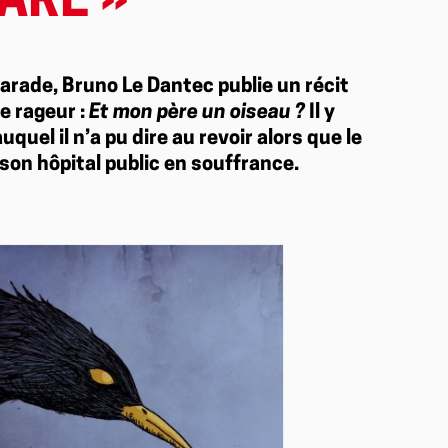
ARE »
marade, Bruno Le Dantec publie un récit
e rageur :
Et mon père un oiseau ?
Il y
quel il n’a pu dire au revoir alors que le
son hôpital public en souffrance.