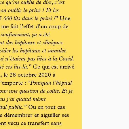
e qu’on oublie de dire, c’est
on oublie le privé ! Et les
5 000 lits dans le privé !
” Une
i me fait l’effet d’un coup de
confinement, ça a été
nt des hôpitaux et cliniques
 vider les hôpitaux et annuler
ui n’étaient pas liées à la Covid.
é ces lits-là.
” Ce qui est arrivé
t, le 28 octobre 2020 à
’emporte : “
Pourquoi l’hôpital
pour une question de coûts. Et je
 mais j’ai quand même
tal public.
” Ou en tout cas
le démembrer et aiguiller ses
ont vécu ce transfert sans