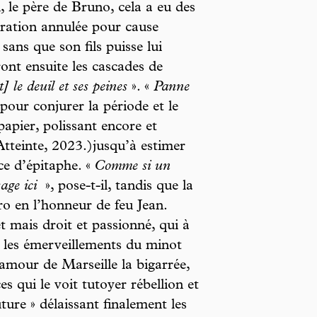
, le père de Bruno, cela a eu des
ération annulée pour cause
sans que son fils puisse lui
ront ensuite les cascades de
t] le deuil et ses peines
». «
Panne
 pour conjurer la période et le
papier, polissant encore et
tteinte, 2023.)jusqu’à estimer
ce d’épitaphe. «
Comme si un
sage ici
», pose-t-il, tandis que la
ro en l’honneur de feu Jean.
t mais droit et passionné, qui à
 : les émerveillements du minot
l’amour de Marseille la bigarrée,
ces qui le voit tutoyer rébellion et
ure » délaissant finalement les