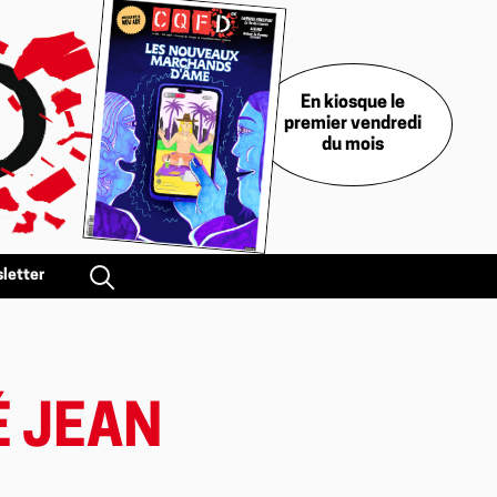
En kiosque le
premier vendredi
du mois
letter
É JEAN