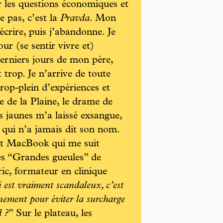
r les questions économiques et
e pas, c’est la
Pravda
. Mon
écrire, puis j’abandonne. Je
r (se sentir vivre et)
 derniers jours de mon père,
t trop. Je n’arrive de toute
trop-plein d’expériences et
e de la Plaine, le drame de
s jaunes m’a laissé exsangue,
qui n’a jamais dit son nom.
it MacBook qui me suit
les “Grandes gueules” de
ic, formateur en clinique
 est vraiment scandaleux, c’est
nement pour éviter la surcharge
d ?
” Sur le plateau, les