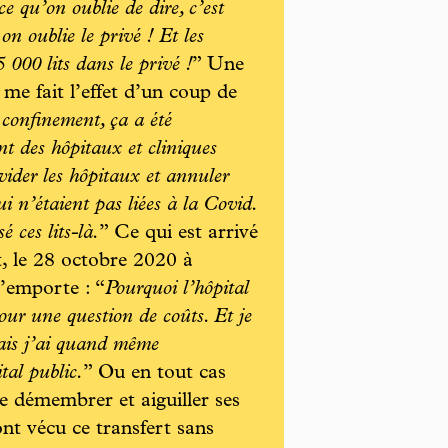
e qu’on oublie de dire, c’est
on oublie le privé ! Et les
5 000 lits dans le privé !
” Une
i me fait l’effet d’un coup de
confinement, ça a été
nt des hôpitaux et cliniques
 vider les hôpitaux et annuler
ui n’étaient pas liées à la Covid.
é ces lits-là.
” Ce qui est arrivé
t, le 28 octobre 2020 à
’emporte : “
Pourquoi l’hôpital
pour une question de coûts. Et je
 mais j’ai quand même
tal public.
” Ou en tout cas
le démembrer et aiguiller ses
ont vécu ce transfert sans