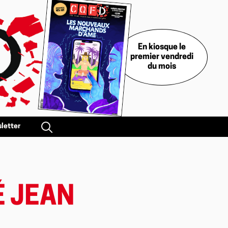
En kiosque le
premier vendredi
du mois
letter
É JEAN