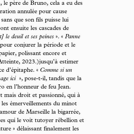
, le père de Bruno, cela a eu des
ération annulée pour cause
sans que son fils puisse lui
ront ensuite les cascades de
t] le deuil et ses peines
». «
Panne
 pour conjurer la période et le
papier, polissant encore et
tteinte, 2023.)jusqu’à estimer
ce d’épitaphe. «
Comme si un
sage ici
», pose-t-il, tandis que la
ro en l’honneur de feu Jean.
t mais droit et passionné, qui à
 : les émerveillements du minot
l’amour de Marseille la bigarrée,
ces qui le voit tutoyer rébellion et
ure » délaissant finalement les