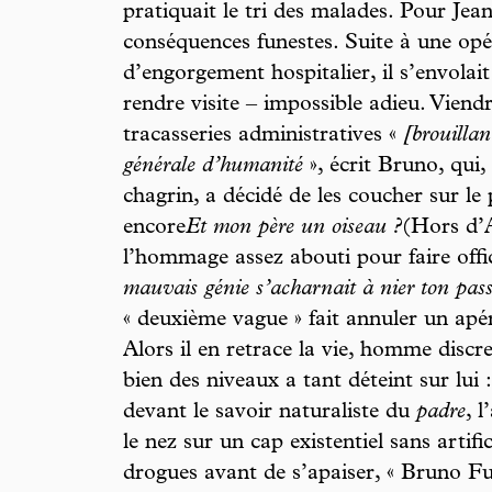
pratiquait le tri des malades. Pour Jean
conséquences funestes. Suite à une op
d’engorgement hospitalier, il s’envolait 
rendre visite – impossible adieu. Viend
tracasseries administratives «
[brouillan
générale d’humanité
», écrit Bruno, qui,
chagrin, a décidé de les coucher sur le 
encore
Et mon père un oiseau ?
(Hors d’A
l’hommage assez abouti pour faire offi
mauvais génie s’acharnait à nier ton pas
« deuxième vague » fait annuler un apé
Alors il en retrace la vie, homme discre
bien des niveaux a tant déteint sur lui
devant le savoir naturaliste du
padre
, 
le nez sur un cap existentiel sans artifi
drogues avant de s’apaiser, « Bruno Fut