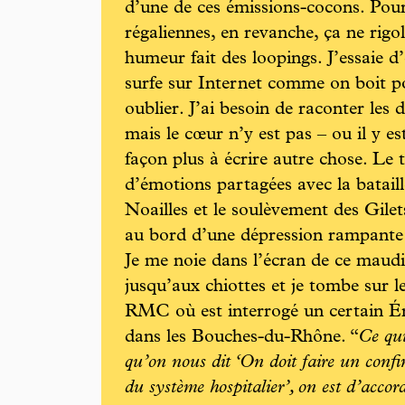
d’une de ces émissions-cocons. Pou
régaliennes, en revanche, ça ne rigol
humeur fait des loopings. J’essaie d’
surfe sur Internet comme on boit pou
oublier. J’ai besoin de raconter les
mais le cœur n’y est pas – ou il y es
façon plus à écrire autre chose. Le 
d’émotions partagées avec la bataill
Noailles et le soulèvement des Gilet
au bord d’une dépression rampante 
Je me noie dans l’écran de ce maud
jusqu’aux chiottes et je tombe sur 
RMC où est interrogé un certain Ér
dans les Bouches-du-Rhône. “
Ce qui
qu’on nous dit ‘On doit faire un confi
du système hospitalier’, on est d’accor