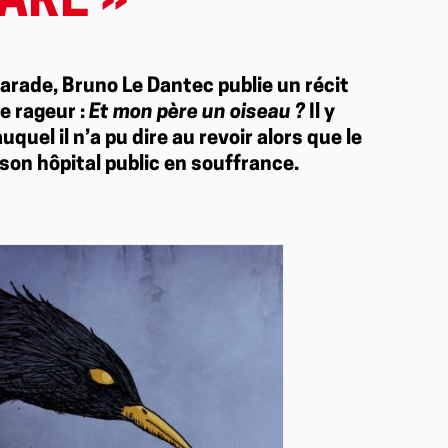
ARE »
marade, Bruno Le Dantec publie un récit
e rageur :
Et mon père un oiseau ?
Il y
quel il n’a pu dire au revoir alors que le
son hôpital public en souffrance.