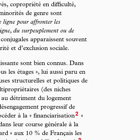
s, copropriété en difficulté,
minorités de genre sont
 ligne pour affronter les
digne, du surpeuplement ou de
s conjugales apparaissent souvent
rité et d’exclusion sociale.
dissante sont bien connus. Dans
s les étages », lui aussi paru en
es structurelles et politiques de
ltipropriétaires (des niches
ts au détriment du logement
 désengagement progressif de
2
céder à la « financiarisation
»
dans leur course générale à la
nard » aux 10 % de Français les