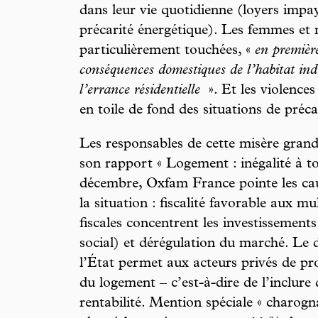
dans leur vie quotidienne (loyers impayé
précarité énergétique). Les femmes et 
particulièrement touchées, «
en première
conséquences domestiques de l’habitat in
l’errance résidentielle
». Et les violence
en toile de fond des situations de préca
Les responsables de cette misère gran
son rapport « Logement : inégalité à tou
décembre, Oxfam France pointe les caus
la situation : fiscalité favorable aux mu
fiscales concentrent les investissemen
social) et dérégulation du marché. Le
l’État permet aux acteurs privés de pro
du logement – c’est-à-dire de l’inclure 
rentabilité. Mention spéciale « charog