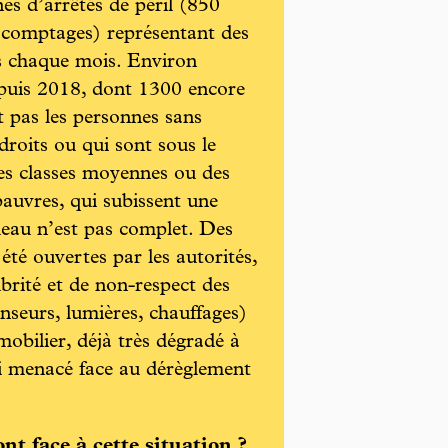
es d’arrêtés de péril (850
s comptages) représentant des
us chaque mois. Environ
puis 2018, dont 1300 encore
ut pas les personnes sans
droits ou qui sont sous le
es classes moyennes ou des
pauvres, qui subissent une
bleau n’est pas complet. Des
té ouvertes par les autorités,
ubrité et de non-respect des
nseurs, lumières, chauffages)
obilier, déjà très dégradé à
ssi menacé face au dérèglement
nt face à cette situation ?