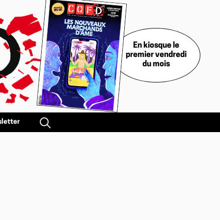
En kiosque le
premier vendredi
du mois
letter