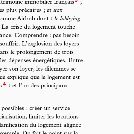
3
atrimoine immobilier français
;
es plus précaires ; et aux
 comme Airbnb dont «
le lobbying
 La crise du logement touche
rance. Comprendre : pas besoin
ouffrir. L’explosion des loyers
 dans le prolongement de trois
les dépenses énergétiques. Entre
ayer son loyer, les dilemmes se
ué explique que le logement est
4
és
» et l’un des principaux
possibles : créer un service
arisation, limiter les locations
lanification du logement alignée
exemple. On fait le point sur la