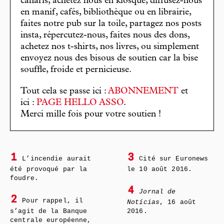
canaris, achetez nous en kiosque, diffusez-nous
en manif, cafés, bibliothèque ou en librairie,
faites notre pub sur la toile, partagez nos posts
insta, répercutez-nous, faites nous des dons,
achetez nos t-shirts, nos livres, ou simplement
envoyez nous des bisous de soutien car la bise
souffle, froide et pernicieuse.
Tout cela se passe ici :
ABONNEMENT
et
ici :
PAGE HELLO ASSO
.
Merci mille fois pour votre soutien !
1
3
L’incendie aurait
Cité sur Euronews
été provoqué par la
le 10 août 2016.
foudre.
4
Jornal de
2
Pour rappel, il
Notícias
, 16 août
s’agit de la Banque
2016.
centrale européenne,