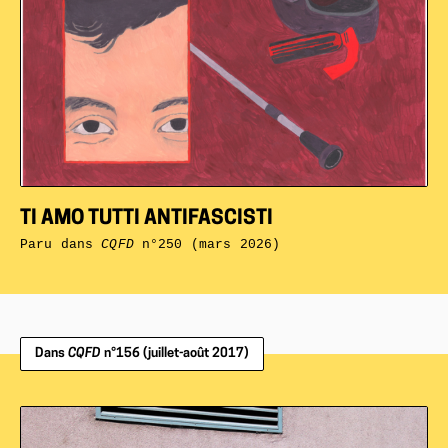
TI AMO TUTTI ANTIFASCISTI
Paru dans
CQFD
n°250 (mars 2026)
Dans
CQFD
n°156 (juillet-août 2017)